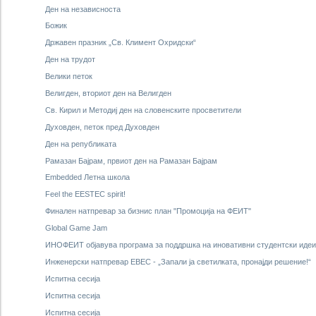
Ден на независноста
Божик
Државен празник „Св. Климент Охридски“
Ден на трудот
Велики петок
Велигден, вториот ден на Велигден
Св. Кирил и Методиј ден на словенските просветители
Духовден, петок пред Духовден
Ден на републиката
Рамазан Бајрам, првиот ден на Рамазан Бајрам
Embedded Летна школа
Feel the EESTEC spirit!
Финален натпревар за бизнис план "Промоција на ФЕИТ"
Global Game Jam
ИНОФЕИТ објавува програма за поддршка на иновативни студентски иде
Инженерски натпревар EBEC - „Запали ја светилката, пронајди решение!“
Испитна сесија
Испитна сесија
Испитна сесија