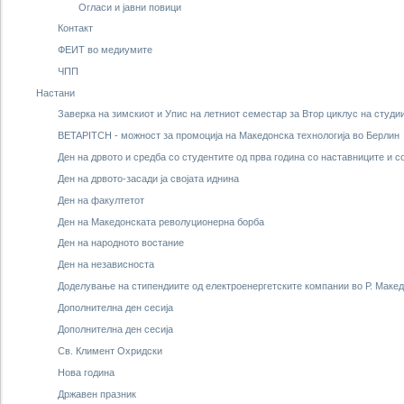
Огласи и јавни повици
Контакт
ФЕИТ во медиумите
ЧПП
Настани
Заверка на зимскиот и Упис на летниот семестар за Втор циклус на студи
BETAPITCH - можност за промоција на Македонска технологија во Берлин
Ден на дрвото и средба со студентите од прва година со наставниците и 
Ден на дрвото-засади ја својата иднина
Ден на факултетот
Ден на Македонската револуционерна борба
Ден на народното востание
Ден на независноста
Доделување на стипендиите од електроенергетските компании во Р. Макед
Дополнителна ден сесија
Дополнителна ден сесија
Св. Климент Охридски
Нова година
Државен празник