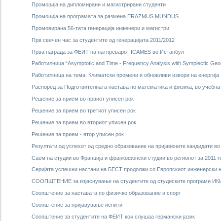
Промоција на дипломирани и магистрирани студенти
Промоција на програмата за размена ERAZMUS MUNDUS
Промовирана 56-тата генерација инженери и магистри
Прв свечен час за студентите од генерацијата 2011/2012
Прва награда за ФЕИТ на натпреварот ICAMES во Истанбул
Работилница “Asymptotic and Time - Frequency Analysis with Symplectic Geo
Работилница на тема: Климатски промени и обновливи извори на енергија
Распоред за Подготвителната настава по математика и физика, во учебна
Решение за прием во првиот уписен рок
Решение за прием во третиот уписен рок
Решение за прием во вториот уписен рок
Решение за прием - втор уписен рок
Резултати од успехот од средно образование на пријавените кандидати во
Саем на студии во Франција и франкофонски студии во регионот за 2011 г
Серијата успешни настани на БЕСТ продолжи со Европскиот инженерски н
СООПШТЕНИЕ за изјаснување на студентите од студиските програми ИКИ
Соопштение за наставата по физичко образование и спорт
Соопштение за пријавување испити
Соопштение за студентите на ФЕИТ кои слушаа германски јазик