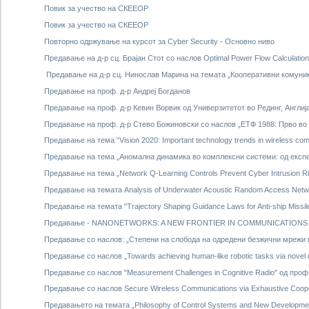
Повик за учество на СКЕЕОР
Повик за учество на СКЕЕОР
Повторно одржување на курсот за Cyber Security - Основно ниво
Предавање на д-р сц. Брајан Стот со наслов Optimal Power Flow Calculation
Предавање на д-р сц. Нинослав Марина на темата „Кооперативни комуник
Предавање на проф. д-р Андреј Богданов
Предавање на проф. д-р Кевин Ворвик од Универзитетот во Рединг, Англиј
Предавање на проф. д-р Стево Божиновски со наслов „ЕТФ 1988: Прво во 
Предавање на тема “Vision 2020: Important technology trends in wireless c
Предавање на тема „Аномална динамика во комплексни системи: од експе
Предавање на тема „Network Q-Learning Controls Prevent Cyber Intrusion Ri
Предавање на темата Analysis of Underwater Acoustic Random Access Network
Предавање на темата "Trajectory Shaping Guidance Laws for Anti-ship Missil
Предавање - NANONETWORKS: A NEW FRONTIER IN COMMUNICATIONS
Предавање со наслов: „Степени на слобода на одредени безжични мрежи в
Предавање со наслов „Towards achieving human-like robotic tasks via novel 
Предавање со наслов "Measurement Challenges in Cognitive Radio" од проф. 
Предавање со наслов Secure Wireless Communications via Exhaustive Cooper
Предавањето на темата „Philosophy of Control Systems and New Developme