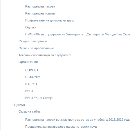
Распоред на часови
Распоред на испити
Пријавување на дипломски труд
Одлуки
ПРАВИЛА за студирање на Универзитет „Св. Кирил и Методиј” во Скопј
Студентски пракси
Огласи за вработување
Тековни соопштенија за студентите
Организации
СПФЕИТ
ЕЛФАСКО
ИАЕСТЕ
БЕСТ
ЕЕСТЕК ЛК Скопје
II Циклус
Огласна табла
Распоред на часови во зимскиот семестар за учебната 2018/2019 год
Процедура за пријавување на магистерски труд