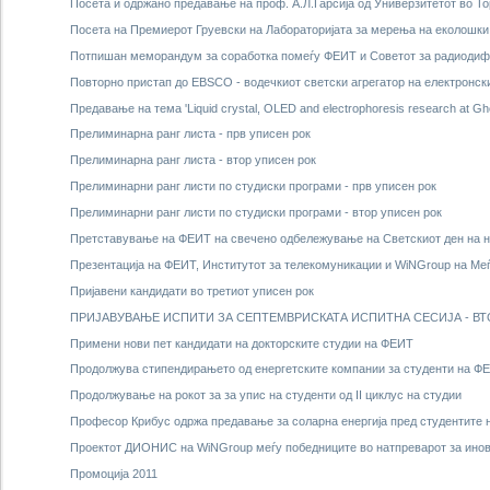
Посета и одржано предавање на проф. А.Л.Гарсија од Универзитетот во То
Посета на Премиерот Груевски на Лабораторијата за мерења на еколошк
Потпишан меморандум за соработка помеѓу ФЕИТ и Советот за радиодиф
Повторно пристап до EBSCO - водечкиот светски агрегатор на електронски
Предавање на тема 'Liquid crystal, OLED and electrophoresis research at Gh
Прелиминарна ранг листа - прв уписен рок
Прелиминарна ранг листа - втор уписен рок
Прелиминарни ранг листи по студиски програми - прв уписен рок
Прелиминарни ранг листи по студиски програми - втор уписен рок
Претставување на ФЕИТ на свечено одбележување на Светскиот ден на наук
Презентација на ФЕИТ, Институтот за телекомуникации и WiNGroup на Меѓу
Пријавени кандидати во третиот уписен рок
ПРИЈАВУВАЊЕ ИСПИТИ ЗА СЕПТЕМВРИСКАТА ИСПИТНА СЕСИЈА - ВТ
Примени нови пет кандидати на докторските студии на ФЕИТ
Продолжува стипендирањето од енергетските компании за студенти на Ф
Продолжување на рокот за за упис на студенти од II циклус на студии
Професор Крибус одржа предавање за соларна енергија пред студентите
Проектот ДИОНИС на WiNGroup меѓу победниците во натпреварот за инов
Промоција 2011