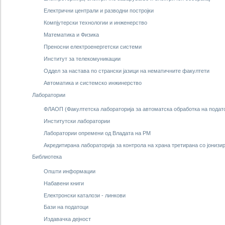
Електрични централи и разводни постројки
Компјутерски технологии и инженерство
Математика и Физика
Преносни електроенергетски системи
Институт за телекомуникации
Оддел за настава по странски јазици на нематичните факултети
Автоматика и системско инжинерство
Лаборатории
ФЛАОП (Факултетска лабораторија за автоматска обработка на подат
Институтски лаборатории
Лаборатории опремени од Владата на РМ
Акредитирана лабораторија за контрола на храна третирана со јониз
Библиотека
Oпшти информации
Набавени книги
Електронски каталози - линкови
Бази на податоци
Издавачка дејност