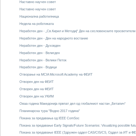
Наставно научен совет
Наставно научен совет
Национална работилница
Недела на роботиката
Неработен ден - „Св.Кирил и Методиј“ Ден на сесловенските просветители
Неработен ден - Ден на народното востание
Неработен ден - Духовден
Неработен ден - Велигден
Неработен ден - Велики Петок
Неработен ден - Водици
Отворање на MCIA Micrоsoft Academy на ФЕИТ
Отворен ден на ФЕИТ
Отворен ден на ФЕИТ
Отворен ден на УКИМ
Оваа година Македонија првпат дел од глобалниот настан „Бетапич“
Планинарска тура "Водно 2017 година"
Покана за предавања од IEEE ComSoc
Покана за предавање Early Signals/Future Scenarios: Visualizing possible fu
Покана за предавање IEEE (Здружен оддел CAS/CIS/CS, Оддел за ИТ и Ф