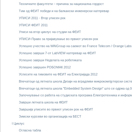
Техничките факултети – причина за национална гордост
Тим од ФЕИТ победи и на балкански инженерски натпревар
УПИСИ 2011 - Втор уписен рок
УПИСИ ФЕИТ 2011
Уписи на втор циклус на студии на ФЕИТ
УПИСИ-Право за пријавување во првиот уписен рок
Успешно учество на WiNGroup на саемот во France Telecom / Orange Labs
Успешно заврши 7-от LabVIEW натпревар на ФЕИТ
Успешно заврши Неделата на роботиката
Успешно завршен РОБОМАК 2012
Успесите на тимовите на ФЕИТ на Електријада 2012
Впечатоци од летната школа Дизајн на вградливи микрокомпјутерски сист
Впечатоци од летната школа "Embedded System Design" што се одржа од 0
Започнување со работа на студиската програма Електротехника и инфор
Заврши летната школа на ФЕИТ
Завршија уписите во првиот уписен рок на ФЕИТ
Зимски курсеви во организација на БЕСТ
I Циклус
Огласна табла