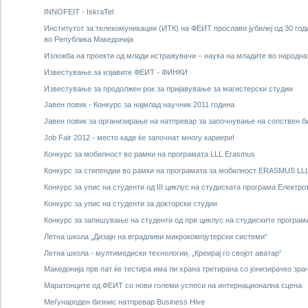
INNOFEIT - IskraTel
Институтот за телекомуникации (ИТК) на ФЕИТ прослави јубилеј од 30 го
во Република Македонија
Изложба на проекти од млади истражувачи – наука на младите во народна
Известување за изјавите ФЕИТ - ФИНКИ
Известување за продолжен рок за пријавување за магистерски студии
Јавен повик - Конкурс за најмлад научник 2011 година
Јавен повик за организирање на натпревар за започнување на сопствен б
Job Fair 2012 - место каде ќе започнат многу кариери!
Конкурс за мобилност во рамки на програмата LLL Erasmus
Конкурс за стипендии во рамки на програмата за мобилност ERASMUS LLL
Конкурс за упис на студенти од III циклус на студиската програма Елект
Конкурс за упис на студенти за докторски студии
Конкурс за запишување на студенти од прв циклус на студиските програми
Летна школа „Дизајн на вградливи микрокомпјутерски системи“
Летна школа - мултимедиски технологии, „Креирај го својот аватар“
Македонија прв пат ќе тестира има ли храна третирана со јонизирачко зр
Маратонците од ФЕИТ со нови големи успеси на интернационална сцена
Меѓународен бизнис натпревар Business Hive