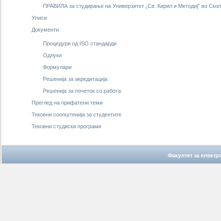
ПРАВИЛА за студирање на Универзитет „Св. Кирил и Методиј” во Скопј
Уписи
Документи
Процедури од ISO стандарди
Одлуки
Формулари
Решенија за акредитација
Решенија за почеток со работа
Преглед на прифатени теми
Тековни соопштенија за студентите
Тековни студиски програми
Факултет за елект