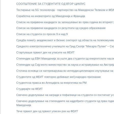
СООПШТЕНИЕ ЗА СТУДЕНТИТЕ ОД ВТОР ЦИКЛУС
Тестирање на 5G технологија - партнерство на Македонски Телеком и ФЕ
Соработка на иноваторите од Македонија и Франција
Список на пријавени кандидати за запишување во прва година во вториот 
Список на пријавени кандидати со резултати од средно образование
Список на студенти со просек 9 и над 9
Средба помеѓу академскиот и бизнис секторот од областа на телекомуник
Средното електротехничко училиште на Град Скопје “Михајло Пупин” – Ск
Стартуваше првиот ден на уписите на ФЕИТ
Стипендии од ЕВН Македонија за уште два студенти од енергетските нас
Стипендии од Сојузното министерство за наука и истражување на Австриј
Стотина основци се натпреваруваа во интердисциплинарно изучување на н
Студентите од ФЕИТ повторно добиваат меѓународно признание
Студентска пракса во Агенцијата за енергетика на РМ
Студирајте на ФЕИТ
Свечено доделување на награди и пофалници на студенти со постигнат усп
Свечено доделување на стипендиите на најдобрите студенти од прва годи
Македонија
Тече првиот ден од првиот уписен рок на ФЕИТ