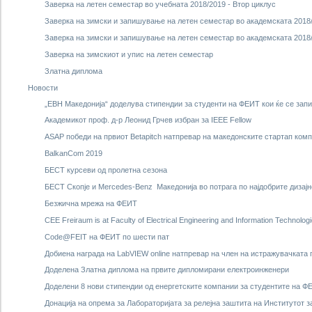
Заверка на летен семестар во учебната 2018/2019 - Втор циклус
Заверка на зимски и запишување на летен семестар во академската 2018/
Заверка на зимски и запишување на летен семестар во академската 2018/
Заверка на зимскиот и упис на летен семестар
Златна диплома
Новости
„ЕВН Македонија“ доделува стипендии за студенти на ФЕИТ кои ќе се запи
Академикот проф. д-р Леонид Грчев избран за IEEE Fellow
ASAP победи на првиот Betapitch натпревар на македонските стартап ком
BalkanCom 2019
БЕСТ курсеви од пролетна сезона
БЕСТ Скопје и Mercedes-Benz Македонија во потрага по најдобрите дизај
Безжична мрежа на ФЕИТ
CEE Freiraum is at Faculty of Electrical Engineering and Information Technolog
Code@FEIT на ФЕИТ по шести пат
Добиена награда на LabVIEW online натпревар на член на истражувачката
Доделена Златна диплома на првите дипломирани електроинженери
Доделени 8 нови стипендии од енергетските компании за студентите на Ф
Донација на опрема за Лабораторијата за релејна заштита на Институтот 