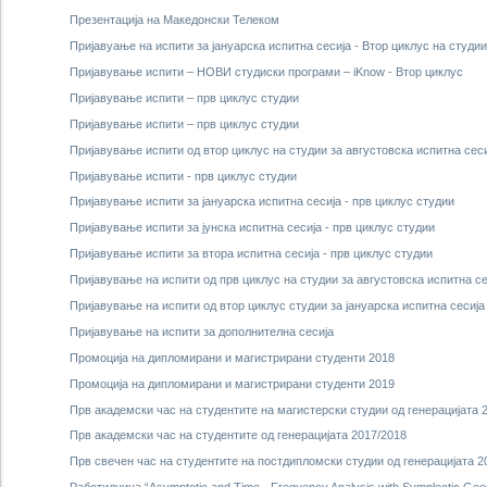
Презентација на Македонски Телеком
Пријавуање на испити за јануарска испитна сесија - Втор циклус на студии
Пријавување испити – НОВИ студиски програми – iKnow - Втор циклус
Пријавување испити – прв циклус студии
Пријавување испити – прв циклус студии
Пријавување испити од втор циклус на студии за августовска испитна сеси
Пријавување испити - прв циклус студии
Пријавување испити за јануарска испитна сесија - прв циклус студии
Пријавување испити за јунска испитна сесија - прв циклус студии
Пријавување испити за втора испитна сесија - прв циклус студии
Пријавување на испити од прв циклус на студии за августовска испитна се
Пријавување на испити од втор циклус студии за јануарскa испитна сесија
Пријавување на испити за дополнителна сесија
Промоција на дипломирани и магистрирани студенти 2018
Промоција на дипломирани и магистрирани студенти 2019
Прв академски час на студентите на магистерски студии од генерацијата 
Прв академски час на студентите од генерацијата 2017/2018
Прв свечен час на студентите на постдипломски студии од генерацијата 2