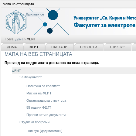
Мапа на страницата
Пријави се
Лични
›
Трага:
Дома
ФЕИТ
алати
делови
ДОМА
ФЕИТ
НАСТАНИ
НОВОСТИ
I ЦИКЛУС
МАПА НА ВЕБ СТРАНИЦАТА
Преглед на содржината достапна на оваа страница.
ФЕИТ
За Факултетот
Политика за квалитет
Мисија на ФЕИТ
Организациска структура
55 години ФЕИТ
Правни акти и документи
Студиски програми
I циклус (додипломски)