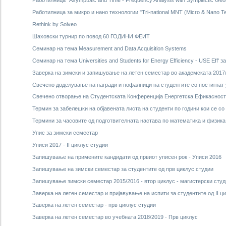
Работилница “Asymptotic and Time - Frequency Analysis with Symplectic Geo
Работилница за микро и нано технологии "Tri-national MNT (Micro & Nano Te
Rethink by Solveo
Шаховски турнир по повод 60 ГОДИНИ ФЕИТ
Семинар на тема Measurement and Data Acquisition Systems
Семинар на тема Universities and Students for Energy Efficiency - USE Eff
Заверка на зимски и запишување на летен семестар во академската 2017
Свечено доделување на награди и пофалници на студентите со постигнат у
Свечено отворање на Студентската Конференција Енергетска Ефикасност
Термин за забелешки на објавената листа на студенти по години кои се со 
Термини за часовите од подготвителната настава по математика и физика
Упис за зимски семестар
Уписи 2017 - II циклус студии
Запишување на примените кандидати од првиот уписен рок - Уписи 2016
Запишување на зимски семестар за студентите од прв циклус студии
Запишување зимски семестар 2015/2016 - втор циклус - магистерски студ
Заверка на летен семестар и пријавување на испити за студентите од II ц
Заверка на летен семестар - прв циклус студии
Заверка на летен семестар во учебната 2018/2019 - Прв циклус