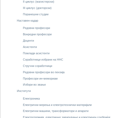
II циклус (магистерски)
III циклус (докторски)
Поранешни студии
Наставен кадар
Редовни професори
Вонредни професори
Доценти
Асистенти
Помлади aсистенти
Соработници избрани на ННС
Стручни соработници
Редовни професори во пензија
Професори ин-мемориам
Избори во звање
Институти
Електроника
Електрични мерења и електротехнички материјали
Електрични машини, трансформатори и апарати
Електротермија, електрично заварување и електричен сообраќај