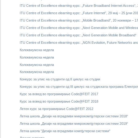
ITU Centre of Excellence elearning курс: „Future Broadband Internet Access“, 
ITU Centre of Excellence elearning курс: „Future Internet”, 29 мај – 25 јуни 2
ITU Centre of Excellence elearning курс: „Mobile Broadband”, 20 ноември – 
ITU Centre of Excellence elearning курс: „Next Generation Mobile and Wireles
ITU Centre of Excellence elearning курс: „Next Generation Mobile Broadband“
ITU Centre of Excellence elearning курс: „NGN Evolution, Future Networks and
Колоквиумска недела
Колоквиумска недела
Колоквиумска недела
Колоквиумска недела
Конкурс за упис на студенти од II циклус на студии
Конкурс за упис на студенти од III циклус на студиската програма Елект
Курс за вовед во програмирање Code@FEIT 2017
Курс за вовед во програмирање Code@FEIT 2018
Летен курс за програмирање Code@FEIT 2012
Летна школа „Дизајн на вградливи микрокомпјутерски системи 2018“
Летна школа „Дизајн на вградливи микрокомпјутерски системи 2019“
Летна школа "Дизајн на вградливи компјутерски системи"