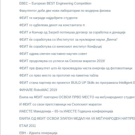
EBEC – European BEST Engineering Competition
Факултетот доби две нови лаборатории по модерна физика
ФЕИТ ги награди најдобрите студенти
ФЕИТ го одбележа денот на константата π
ФЕИТ и Кончар од Загреб потпишаа договор за соработка и донација
ФЕИТ ќе соработува со Институтот за нуклеарни науки „Винча“
ФЕИТ ќе соработува со кинескиот институт Конфуциј
ФЕИТ одржа свечен наставно-научен совет
ФЕИТ продолжува со успеси на Скопски маратон 2019!
ФЕИТ прв факултет што ќе произведува чиста енергија од фотоволтаици
ФЕИТ со прво место за прототип на паметна табла
ФЕИТ стана партнер во проектот BUILD UP Skills во програмата Intelligent 
ФИНАЛЕ RoboMAC 2019
Екипа на ФЕИТ повторно ОСВОИ ПРВО МЕСТО на меѓународниот студ
И ФЕИТ со свои претставници на Скопскиот маратон
ИАЕСТЕ Македонија – 65-та ИАЕСТЕ Годишна конференција
ЕКИПА ОД ФЕИТ ОСВОИ ЗЛАТЕН МЕДАЛ НА VII МЕЃУНАРОДЕН НАТПРЕ
ЕТАИ 2011
ЕВН - Идната генерација