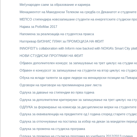
Меѓународен саем за образование и кариера
Менаџментот на Македонски Телеком на средба со Деканатот и студенит
МЕПСО стипендира новозапишани студенти на енергетските студиски пр
Најава за РобоМак 2017
Напомена за реализација на студентска пракса
Натпревар БИЗНИС ПЛАН за ПРОМОЦИЈА НА ФЕИТ
INNOFEIT’s collaboration with Inform now backed with NOKIA’s Smart City plat
НОВИ СТУДИСКИ ПРОГРАМИ НА ФЕИТ
Објавен дополнителен конкурс за запишување на трет циклус на студии 
Објавен е конкурсот за запишување на студенти на втор циклус на студис
Обука на млади таленти за идни лидери на менаџерски позиции на Пивара
Одговори на приговори на прелиминарна ранг листа
Одлука за давање на стипендии во прва година
Одлука за дополнителни критериуми за запишување на трет циклус на ст
ОДЛУКА за формирање на комисија за дисциплински мерки на студентит
Одлука за еквиваленција на предметите од I година според старите студи
Одлука за отпочнување на постапка за избор на декан за мандатен период 
Одлука за промена на студиска програма
Одлука за промена на студиска програма во учебната 2012/2013 година