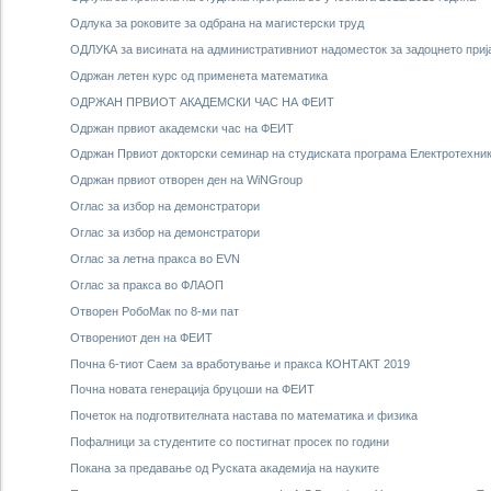
Одлука за роковите за одбрана на магистерски труд
ОДЛУКА за висината на административниот надоместок за задоцнето приј
Одржан летен курс од применетa математика
ОДРЖАН ПРВИОТ АКАДЕМСКИ ЧАС НА ФЕИТ
Одржан првиот академски час на ФЕИТ
Одржан Првиот докторски семинар на студиската програма Електротехник
Одржан првиот отворен ден на WiNGroup
Оглас за избор на демонстратори
Оглас за избор на демонстратори
Оглас за летна пракса во EVN
Оглас за пракса во ФЛАОП
Отворен РобоМак по 8-ми пат
Отворениот ден на ФЕИТ
Почна 6-тиот Саем за вработување и пракса КОНТАКТ 2019
Почна новата генерација бруцоши на ФЕИТ
Почеток на подготвителната настава по математика и физика
Пофалници за студентите со постигнат просек по години
Покана за предавање од Руската академија на науките