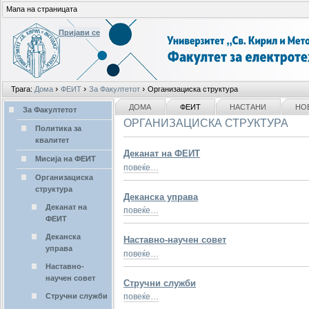
Мапа на страницата
Пријави се
Лични
›
›
›
Трага:
Дома
ФЕИТ
За Факултетот
Организациска структура
алати
делови
NAVIGATION
ДОМА
ФЕИТ
НАСТАНИ
НО
За Факултетот
ОРГАНИЗАЦИСКА СТРУКТУРА
Политика за
квалитет
Деканат на ФЕИТ
Мисија на ФЕИТ
повеќе…
Организациска
структура
Деканска управа
Деканат на
повеќе…
ФЕИТ
Деканска
Наставно-научен совет
управа
повеќе…
Наставно-
научен совет
Стручни служби
Стручни служби
повеќе…