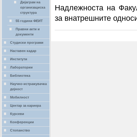
Дијаграм на
Надлежноста на Факул
организациска
структура
за внатрешните однос
55 години ФЕИТ
Правни акти и
документи
Студиски програми
Наставен кадар
Институти
Лаборатории
Библиотека
Научно-истражувачка
дејност
Мобилност
Центар за кариера
Курсеви
Конференции
Стопанство