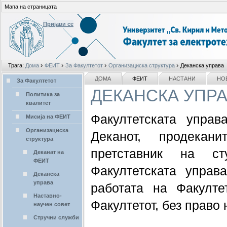
Мапа на страницата
Пријави се
Лични
›
›
›
›
Трага:
Дома
ФЕИТ
За Факултетот
Организациска структура
Деканска управа
алати
делови
NAVIGATION
ДОМА
ФЕИТ
НАСТАНИ
НО
За Факултетот
ДЕКАНСКА УПР
Политика за
квалитет
Факултетската управ
Мисија на ФЕИТ
Организациска
Деканот, продекан
структура
претставник на ст
Деканат на
ФЕИТ
Факултетската управ
Деканска
управа
работата на Факулте
Наставно-
Факултетот, без право 
научен совет
Стручни служби