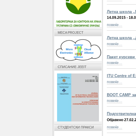
Летна школа „
14.09.2015 - 18.
повеќе…
MECA PROJECT
Летна школа „
повеќе…
Пакет курсеви
повеќе…
СПИСАНИЕ JEEIT
ITU Centre of E
повеќе…
BOOT CAMP з
повеќе…
Подготвителна
Објавено 27.02.
повеќе…
СТУДЕНТСКИ ПРАКСИ