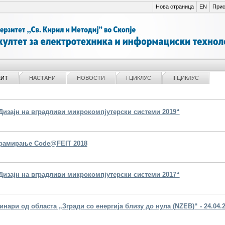
Нова страница
EN
Прис
ЕИТ
НАСТАНИ
НОВОСТИ
I ЦИКЛУС
II ЦИКЛУС
Дизајн на вградливи микрокомпјутерски системи 2019“
грамирање Code@FEIT 2018
Дизајн на вградливи микрокомпјутерски системи 2017“
нари од областа „Згради со енергија близу до нула (NZEB)“ - 24.04.