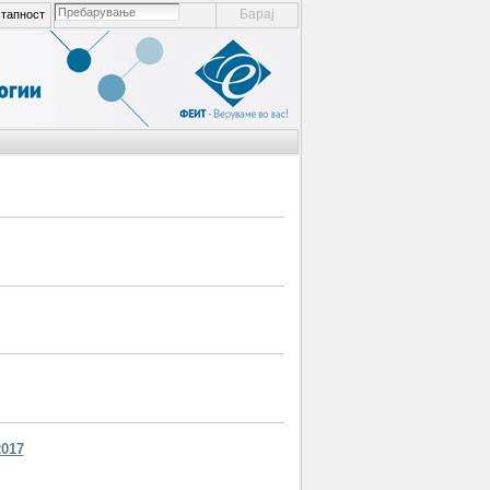
пребарување ел. места
тапност
напредно пребарување...
2017