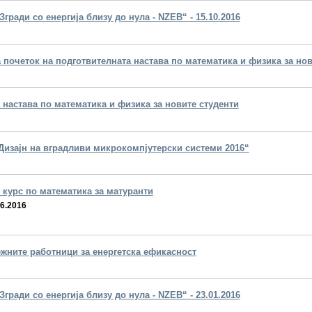
Згради со енергија близу до нула - NZEB“ - 15.10.2016
 почеток на подготвителната настава по математика и физика за нов
 настава по математика и физика за новите студенти
Дизајн на вградливи микрокомпјутерски системи 2016“
 курс по математика за матуранти
06.2016
ежните работници за енергетска ефикасност
Згради со енергија близу до нула - NZEB“ - 23.01.2016