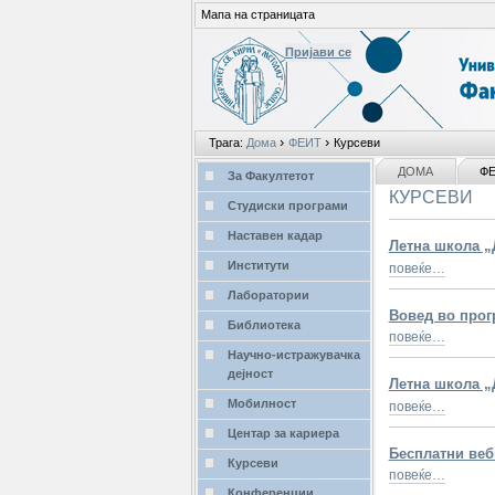
Мапа на страницата
Пријави се
Лични
›
›
Трага:
Дома
ФЕИТ
Курсеви
алати
делови
NAVIGATION
ДОМА
Ф
За Факултетот
КУРСЕВИ
Студиски програми
Наставен кадар
Летна школа „
Институти
повеќе…
Лаборатории
Вовед во про
Библиотека
повеќе…
Научно-истражувачка
дејност
Летна школа „
Мобилност
повеќе…
Центар за кариера
Бесплатни веби
Курсеви
повеќе…
Конференции