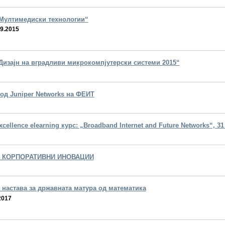
Mултимедиски технологии“
09.2015
Дизајн на вградливи микрокомпјутерски системи 2015“
 од Јuniper Networks на ФЕИТ
xcellence elearning курс: „Broadband Internet and Future Networks“, 31
а КОРПОРАТИВНИ ИНОВАЦИИ
 настава за државната матура од математика
2017