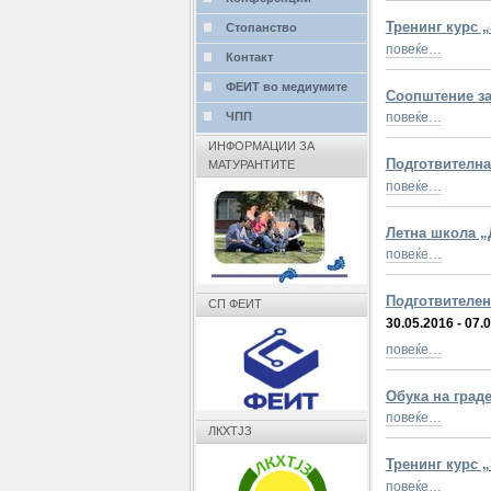
Тренинг курс „
Стопанство
повеќе…
Контакт
ФЕИТ во медиумите
Соопштение за
ЧПП
повеќе…
ИНФОРМАЦИИ ЗА
Подготвителна
МАТУРАНТИТЕ
повеќе…
Летна школа „
повеќе…
Подготвителен
СП ФЕИТ
30.05.2016 - 07.
повеќе…
Обука на град
повеќе…
ЛКХТЈЗ
Тренинг курс „
повеќе…