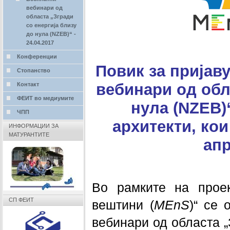
вебинари од
областа „Згради
со енергија близу
до нула (NZEB)“ -
24.04.2017
Конференции
Повик за пријав
Стопанство
вебинари од обл
Контакт
ФЕИТ во медиумите
нула (NZEB)
ЧПП
архитекти, кои
ИНФОРМАЦИИ ЗА
МАТУРАНТИТЕ
апр
Во рамките на проек
СП ФЕИТ
вештини (
MEnS
)“ се 
вебинари од областа „