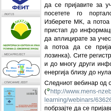
да се пријавите за у
посетете го порта
ЛКХТЈЗ
Изберете МК, а пото
пристап до информаци
да аплицирате за учес
а потоа да се прија
лозинка). Сите регист
MECA PROJECT
и до многу други инф
енергија близу до нула
Следниот вебинар од с
СПИСАНИЕ JEEIT
(
http://www.mens-nzeb
learning/webinars/636
побрзајте да се пријав