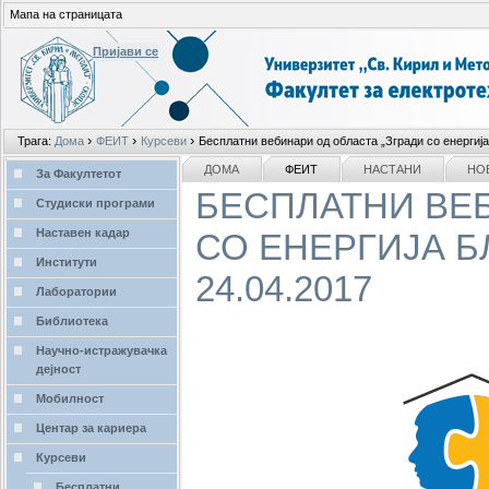
Мапа на страницата
Пријави се
Лични
›
›
›
Трага:
Дома
ФЕИТ
Курсеви
Бесплатни вебинари од областа „Згради со енергија
алати
делови
NAVIGATION
ДОМА
ФЕИТ
НАСТАНИ
НО
За Факултетот
БЕСПЛАТНИ ВЕБ
Студиски програми
Наставен кадар
СО ЕНЕРГИЈА БЛ
Институти
24.04.2017
Лаборатории
Библиотека
Научно-истражувачка
дејност
Мобилност
Центар за кариера
Курсеви
Бесплатни