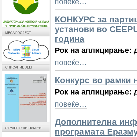
повеќе…
КОНКУРС за партиц
установи во CEEPU
MECA PROJECT
година
Рок на аплицирање: д
повеќе…
СПИСАНИЕ JEEIT
Конкурс во рамки 
Рок на аплицирање: 
повеќе…
Дополнителна инфо
СТУДЕНТСКИ ПРАКСИ
програмата Еразм