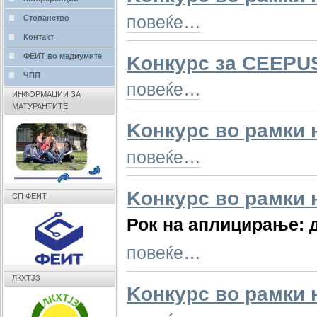
повеќе…
Стопанство
Контакт
ФЕИТ во медиумите
Kонкурс за CEEPUS
ЧПП
повеќе…
ИНФОРМАЦИИ ЗА
МАТУРАНТИТЕ
Kонкурс во рамки
повеќе…
Kонкурс во рамки
СП ФЕИТ
Рок на аплицирање: 
повеќе…
ЛКХТЈЗ
Kонкурс во рамки