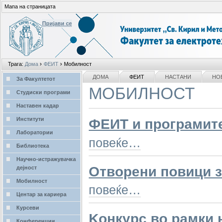
Мапа на страницата
Пријави се
Лични
›
›
Трага:
Дома
ФЕИТ
Мобилност
алати
делови
NAVIGATION
ДОМА
ФЕИТ
НАСТАНИ
НО
За Факултетот
МОБИЛНОСТ
Студиски програми
Наставен кадар
Институти
ФЕИТ и програмит
Лаборатории
повеќе…
Библиотека
Научно-истражувачка
Отворени повици з
дејност
Мобилност
повеќе…
Центар за кариера
Курсеви
Kонкурс во рамки 
Конференции