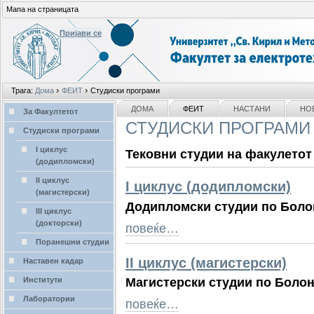
Мапа на страницата
Пријави се
Лични
›
›
Трага:
Дома
ФЕИТ
Студиски програми
алати
делови
NAVIGATION
ДОМА
ФЕИТ
НАСТАНИ
НО
За Факултетот
СТУДИСКИ ПРОГРАМИ
Студиски програми
I циклус
Тековни студии на факулетот
(додипломски)
II циклус
I циклус (додипломски)
(магистерски)
Додипломски студии по Бол
III циклус
(докторски)
повеќе…
Поранешни студии
II циклус (магистерски)
Наставен кадар
Магистерски студии по Боло
Институти
Лаборатории
повеќе…