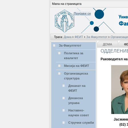
Мапа на страницата
Пријави се
Лични
›
›
›
Трага:
Дома
ФЕИТ
За Факултетот
Организаци
алати
делови
NAVIGATION
ДОМА
Ф
За Факултетот
ОДДЕЛЕНИЕ
Политика за
квалитет
Раководител на
Мисија на ФЕИТ
Организациска
структура
Деканат на
ФЕИТ
Деканска
управа
Наставно-
научен совет
Јасминк
Стручни служби
(02) 