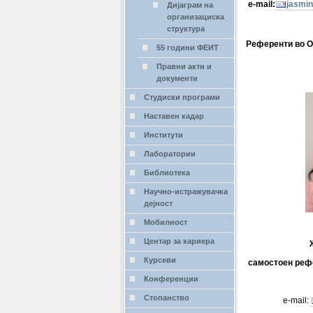
e-mail:
jasmin
Дијаграм на
организациска
структура
Референти во 
55 години ФЕИТ
Правни акти и
документи
Студиски програми
Наставен кадар
Институти
Лаборатории
Библиотека
Научно-истражувачка
дејност
Мобилност
Центар за кариера
Курсеви
самостоен реф
Конференции
Стопанство
e-mail: