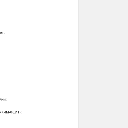
от;
лни:
(УКИМ-ФЕИТ);