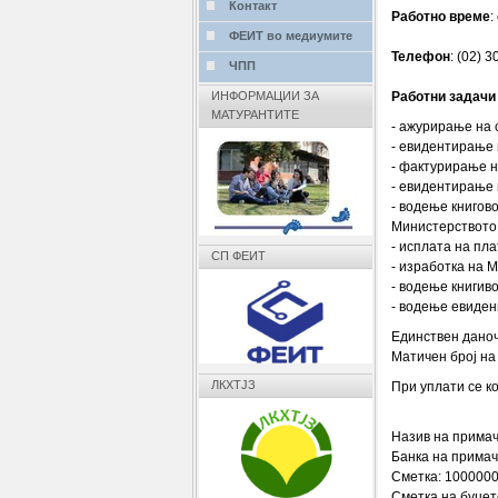
Контакт
Работно време
:
ФЕИТ во медиумите
Телефон
: (02) 
ЧПП
Работни задачи
ИНФОРМАЦИИ ЗА
МАТУРАНТИТЕ
- ажурирање на 
- евидентирање 
- фактурирање н
- евидентирање 
- водење книгов
Министерството 
- исплата на пла
СП ФЕИТ
- изработка на
- водење книгив
- водење евиденц
Единствен дано
Матичен број на
ЛКХТЈЗ
При уплати се к
Назив на примач
Банка на примач
Сметка: 100000
Сметка на буџет