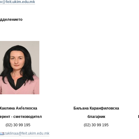
v@feit.ukim.edu.mk
Одделението
Жаклина Анѓелкоска
Биљана Каранфиловска
ерент - сметководител
благајник
(02) 30 99 195
(02) 30 99 195
zaklinaa@feit.ukim.edu.mk