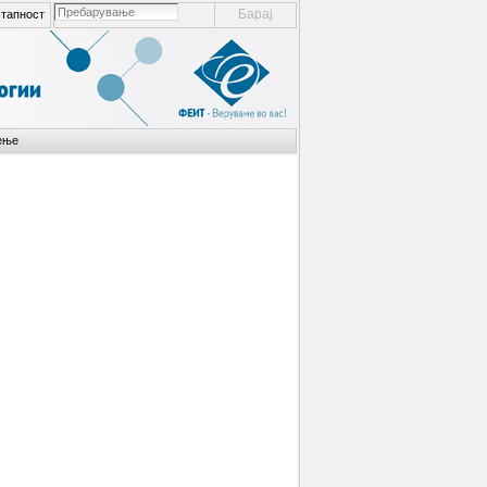
пребарување ел. места
тапност
напредно пребарување...
ење