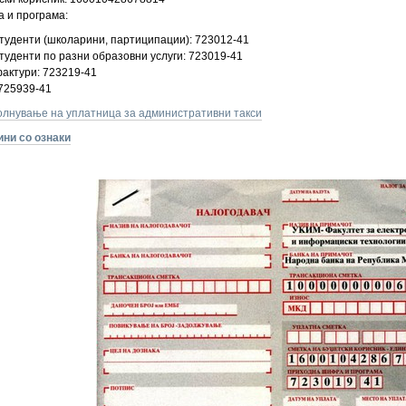
 и програма:
 студенти (школарини, партиципации): 723012-41
студенти по разни образовни услуги: 723019-41
фактури: 723219-41
 725939-41
олнување на уплатница за административни такси
ини со ознаки