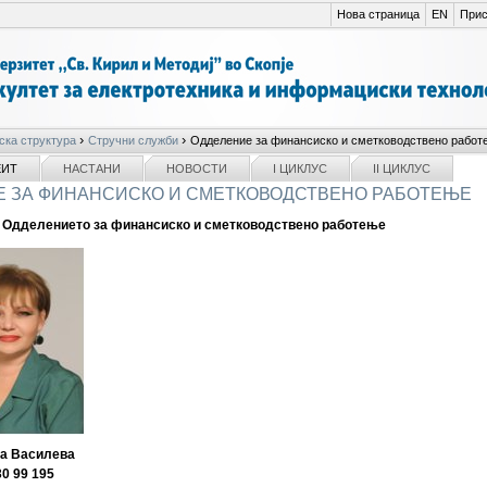
Нова страница
EN
Прис
›
›
ска структура
Стручни служби
Одделение за финансиско и сметководствено работ
ЕИТ
НАСТАНИ
НОВОСТИ
I ЦИКЛУС
II ЦИКЛУС
 ЗА ФИНАНСИСКО И СМЕТКОВОДСТВЕНО РАБОТЕЊЕ
 Одделението за финансиско и сметководствено работење
а Василева
30 99 195