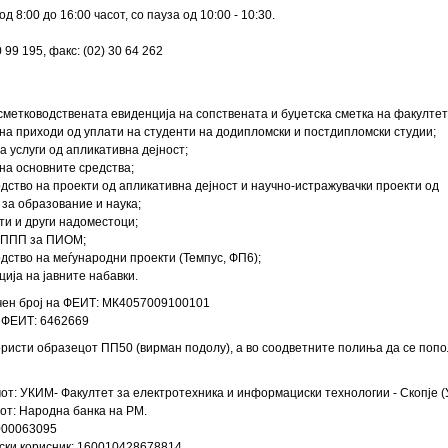
 од 8:00 до 16:00 часот, со пауза од 10:00 - 10:30.
30 99 195, факс: (02) 30 64 262
сметководствената евиденција на сопствената и буџетска сметка на факултет
на приходи од уплати на студенти на додипломски и постдипломски студии;
а услуги од апликативна дејност;
на основните средства;
одство на проекти од апликативна дејност и научно-истражувачки проекти од
за образование и наука;
ти и други надоместоци;
 МППП за ПИОМ;
одство на меѓународни проекти (Темпус, ФП6);
ија на јавните набавки.
чен број на ФЕИТ: МК4057009100101
 ФЕИТ: 6462669
ористи образецот ПП50 (вирман подолу), а во соодветните полиња да се попо
от: УКИМ- Факултет за електротехника и информациски технологии - Скопје 
от: Народна банка на РМ.
000063095
ски корисник: 160010428678814