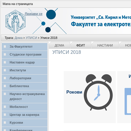
Мапа на страницата
Пријави се
Лични
›
›
Трага:
Дома
УПИСИ
Уписи 2018
алати
делови
NAVIGATION
ДОМА
ФЕИТ
НАСТАНИ
НО
За Факултетот
УПИСИ 2018
Студиски програми
Наставен кадар
Институти
Лаборатории
Библиотека
Рокови
Научно-истражувачка
дејност
Мобилност
Центар за кариера
Курсеви
Конференции