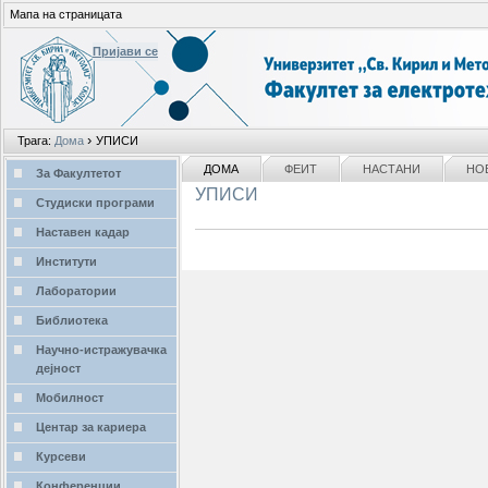
Мапа на страницата
Пријави се
Лични
›
Трага:
Дома
УПИСИ
алати
делови
NAVIGATION
ДОМА
ФЕИТ
НАСТАНИ
НО
За Факултетот
УПИСИ
Студиски програми
Наставен кадар
Институти
Лаборатории
Библиотека
Научно-истражувачка
дејност
Мобилност
Центар за кариера
Курсеви
Конференции