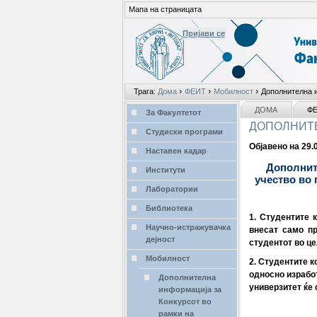
Мапа на страницата
Пријави се
Лични
›
›
›
Трага:
Дома
ФЕИТ
Мобилност
Дополнителна и
алати
делови
NAVIGATION
ДОМА
Ф
За Факултетот
ДОПОЛНИТЕ
Студиски програми
Објавено на 29.
Наставен кадар
Дополните
Институти
учество во 
Лаборатории
Библиотека
1. Студентите 
Научно-истражувачка
внесат само пр
дејност
студентот во це
Мобилност
2. Студентите к
односно изработ
Дополнителна
универзитет ќе 
информација за
Конкурсот во
рамки на