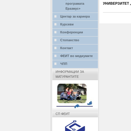
УНИВЕРЗИТЕТ „
програмата
Еразмус+
Центар за кариера
Курсеви
Конференции
Стопанство
Контакт
ФЕИТ во медиумите
ЧПП
ИНФОРМАЦИИ ЗА
МАТУРАНТИТЕ
СП ФЕИТ