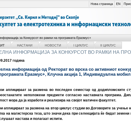
Нова страница
EN
Прис
нформација за Конкурсот во рамки на програмата Еразмус+
ЕИТ
НАСТАНИ
НОВОСТИ
I ЦИКЛУС
II ЦИКЛУС
ЛНА ИНФОРМАЦИЈА ЗА КОНКУРСОТ ВО РАМКИ НА ПРО
09.2017 година
лна информација од Ректорат во врска со активниот конкурс
програмата Еразмус+, Клучна акција 1, Индивидуална мобил
кои аплицираат за размена во последен семестар од додипломските ст
еостанатите неположени предмети согласно наставната програма. Дип
лост мора да ја изработи и реализира на својот матичен факултет.
ои аплицираат за размена на втор циклус студии во Договорите за учење 
ка на магистерска теза, што значи дека при селекцијата ќе бидат земени
слушаат настава и полагаат испити.