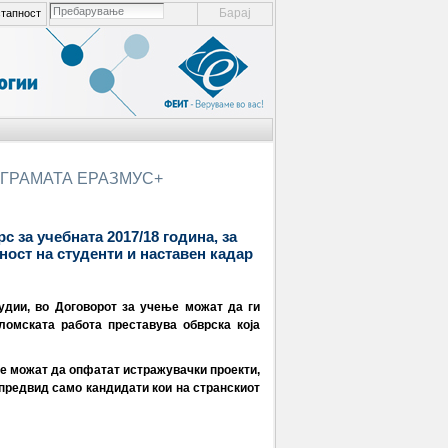
пребарување ел. места
тапност
напредно пребарување...
ГРАМАТА ЕРАЗМУС+
 за учебната 2017/18 година, за
ност на студенти и наставен кадар
удии, во Договорот за учење можат да ги
ломската работа преставува обврска која
не можат да опфатат истражувачки проекти,
 предвид само кандидати кои на странскиот