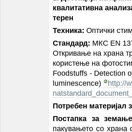
квалитативна анализа
терен
Техника:
Оптички сти
Стандард:
МКС EN 137
Откривање на храна тр
користење на фотости
Foodstuffs - Detection o
luminescence)
http:/
natstandard_document
Потребен материјал з
Постапка за земање
пакувањето со храна 