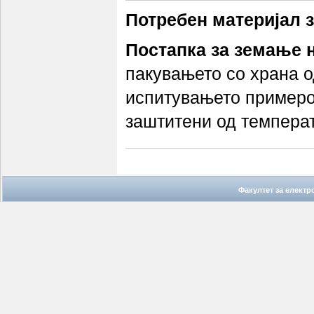
Потребен материјал 
Постапка за земање 
пакувањето со храна о
испитувањето примероц
заштитени од температ
Факултет за елект