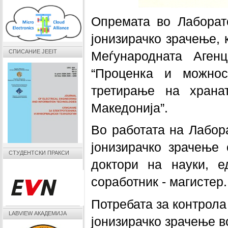
Опремата во Лаборато
јонизирачко зрачење, 
СПИСАНИЕ JEEIT
Меѓународната Агенц
“Проценка и можнос
третирање на храна
Македонија”.
Во работата на Лабора
јонизирачко зрачење 
СТУДЕНТСКИ ПРАКСИ
доктори на науки, е
соработник - магистер.
Потребата за контрола
LABVIEW АКАДЕМИЈА
јонизирачко зрачење 