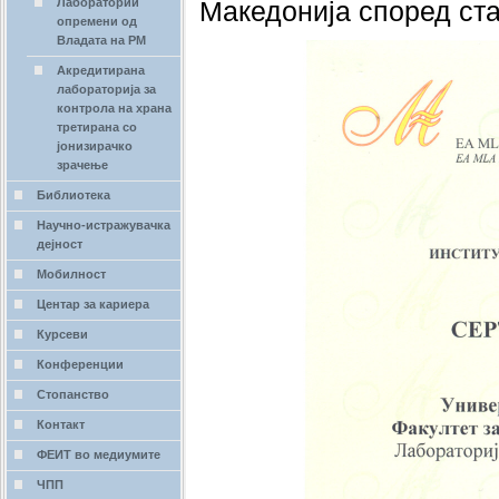
Лаборатории
Македонија според ста
опремени од
Владата на РМ
Акредитирана
лабораторија за
контрола на храна
третирана со
јонизирачко
зрачење
Библиотека
Научно-истражувачка
дејност
Мобилност
Центар за кариера
Курсеви
Конференции
Стопанство
Контакт
ФЕИТ во медиумите
ЧПП