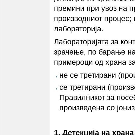
премини при увоз на п
производниот процес; 
лабораторија.
Лабораторијата за кон
зрачење, по барање на
примероци од храна за
не се третирани (про
се третирани (произв
Правилникот за посе
произведена со јони
1. Детекција на хран