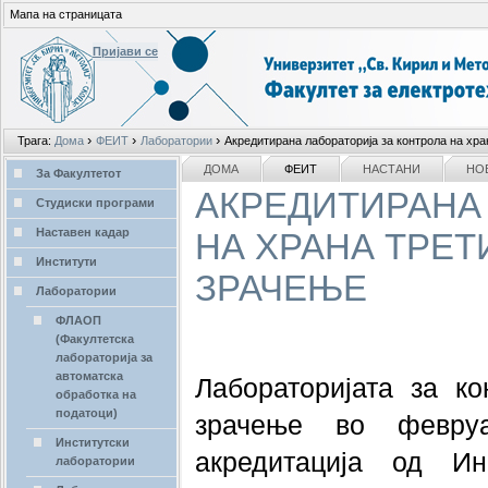
Мапа на страницата
Пријави се
Лични
›
›
›
Трага:
Дома
ФЕИТ
Лаборатории
Акредитирана лабораторија за контрола на хра
алати
делови
NAVIGATION
ДОМА
ФЕИТ
НАСТАНИ
НО
За Факултетот
АКРЕДИТИРАНА
Студиски програми
Наставен кадар
НА ХРАНА ТРЕТ
Институти
ЗРАЧЕЊЕ
Лаборатории
ФЛАОП
(Факултетска
лабораторија за
автоматска
Лабораторијата за ко
обработка на
податоци)
зрачење во февру
Институтски
акредитација од Ин
лаборатории