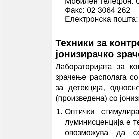
Мобилен телефон: 0
Факс: 02 3064 262
Електронска пошта
Техники за контр
јонизирачко зра
Лабораторијата за ко
зрачење располага со
за детекција, однос
(произведена) со јони
Оптички стимулир
луминисценција е т
овозможува да с