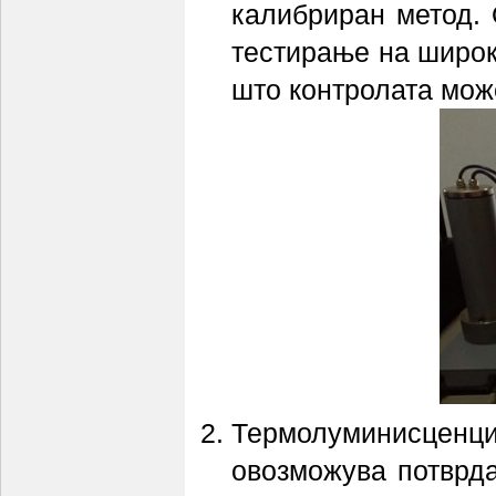
калибриран метод. 
тестирање на широк
што контролата може
Термолуминисценци
овозможува потврда