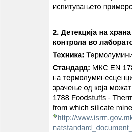
испитувањето примероц
2. Детекција на хран
контрола во лаборато
Техника:
Термолумини
Стандард:
МКС EN 1788
на термолуминесценциј
зрачење од која можат
1788 Foodstuffs - Therm
from which silicate mine
http://www.isrm.gov.m
natstandard_document