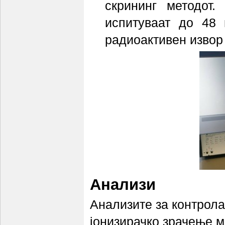
скрининг методот
испитуваат до 48
радиоактивен извор 
Анализи
Анализите за контрола
јонизирачко зрачење м