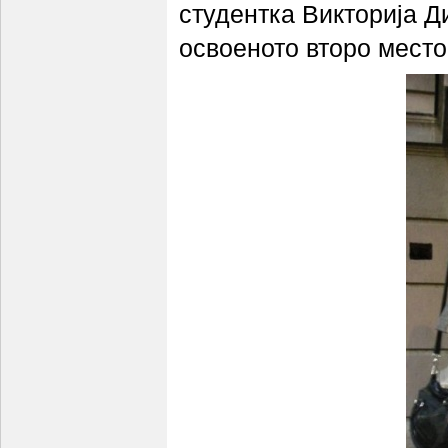
студентка Викторија 
освоеното второ место