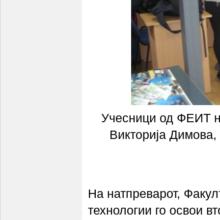
Учесници од ФЕИТ н
Викторија Димова,
На натпреварот, Факул
технологии го освои вт