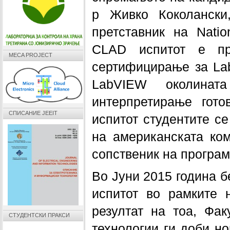
р Живко Коколански
претставник на Natio
CLAD испитот е пр
MECA PROJECT
сертифицирање за La
LabVIEW околинат
интерпретирање гот
СПИСАНИЕ JEEIT
испитот студентите се
на американската комп
сопственик на програ
Во Јуни 2015 година 
испитот во рамките 
резултат на тоа, Фак
СТУДЕНТСКИ ПРАКСИ
технологии ги доби но