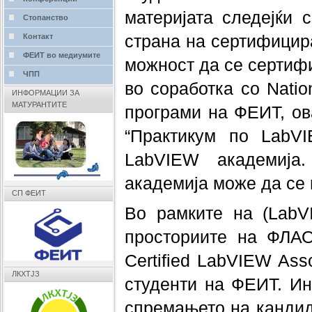
материјата следејќи 
Стопанство
страна на сертифицира
Контакт
ФЕИТ во медиумите
можност да се сертиф
ЧПП
во соработка со Natio
ИНФОРМАЦИИ ЗА
МАТУРАНТИТЕ
програми на ФЕИТ, ов
“Практикум по LabVI
LabVIEW академија
академија може да се
СП ФЕИТ
Во рамките на (LabVI
просториите на ФЛАО
Certified LabVIEW Ass
ЛКХТЈЗ
студенти на ФЕИТ. Ин
спремањето на кандид