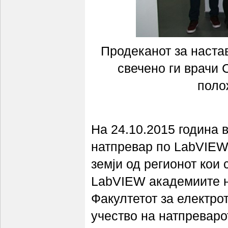
Продеканот за наста
свечено ги врачи 
поло
На 24.10.2015 година 
натпревар по LabVIEW 
земји од регионот кои 
LabVIEW академиите на
Факултетот за електро
учество на натпреваро