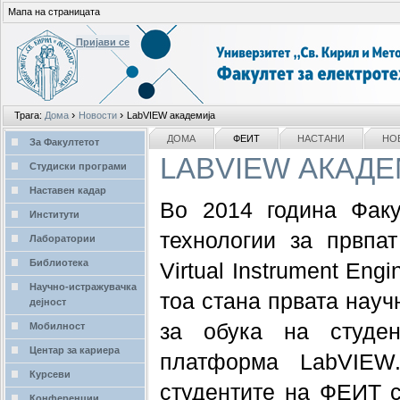
Мапа на страницата
Пријави се
Лични
›
›
Трага:
Дома
Новости
LabVIEW академија
алати
делови
NAVIGATION
ДОМА
ФЕИТ
НАСТАНИ
НО
За Факултетот
LABVIEW АКАД
Студиски програми
Наставен кадар
Во 2014 година Факу
Институти
технологии за првпат
Лаборатории
Библиотека
Virtual Instrument Eng
Научно-истражувачка
тоа стана првата науч
дејност
за обука на студен
Мобилност
Центар за кариера
платформа LabVIEW
Курсеви
студентите на ФЕИТ с
Конференции