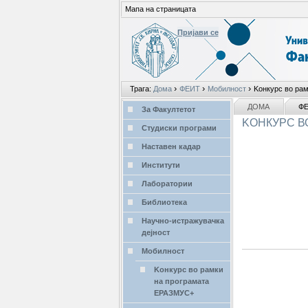
Мапа на страницата
Пријави се
Лични
›
›
›
Трага:
Дома
ФЕИТ
Мобилност
Kонкурс во ра
алати
делови
NAVIGATION
ДОМА
Ф
За Факултетот
KОНКУРС В
Студиски програми
Наставен кадар
Институти
Лаборатории
Библиотека
Научно-истражувачка
дејност
Мобилност
Kонкурс во рамки
на програмата
ЕРАЗМУС+