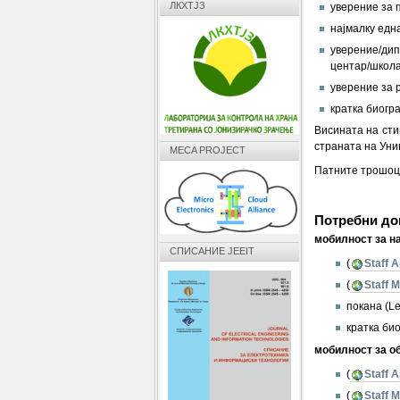
ЛКХТЈЗ
уверение за п
најмалку една
уверение/дип
центар/школа
уверение за 
кратка биогра
Висината на сти
страната на Уни
MECA PROJECT
Патните трошоци
Потребни док
мобилност за н
СПИСАНИЕ JEEIT
(
Staff 
(
Staff 
покана (Le
кратка био
мобилност за о
(
Staff 
(
Staff M