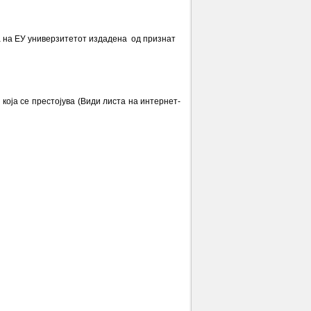
та на ЕУ универзитетот издадена од признат
која се престојува (Види листа на интернет-