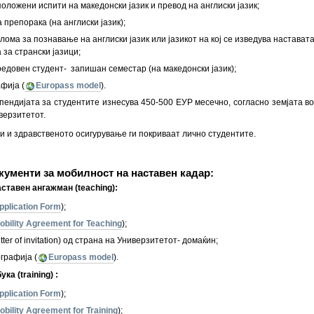
оложени испити на македонски јазик и превод на англиски јазик;
 препорака (на англиски јазик);
лома за познавање на англиски јазик или јазикот на кој се изведува настава
 за странски јазици;
редовен студент- запишан семестар (на македонски јазик);
фија (
Europass model
).
пендијата за студентите изнесува 450-500 ЕУР месечно, согласно земјата во 
верзитетот.
 и здравственото осигурување ги покриваат лично студентите.
ументи за мобилност на наставен кадар:
астав
e
н ангажман
(
teaching
)
:
Application Form
);
Mobility Agreement for Teaching
);
tter of invitation) од страна на Универзитетот- домаќин;
графија (
Europass model
).
бука
(training)
:
Application Form
);
obility Agreement for Training
);