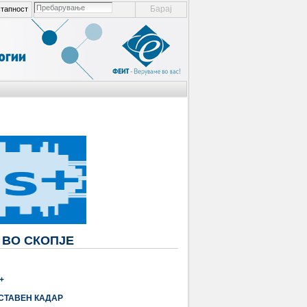
пребарување ел. места
тапност
напредно пребарување...
 ВО СКОПЈЕ
+
СТАВЕН КАДАР