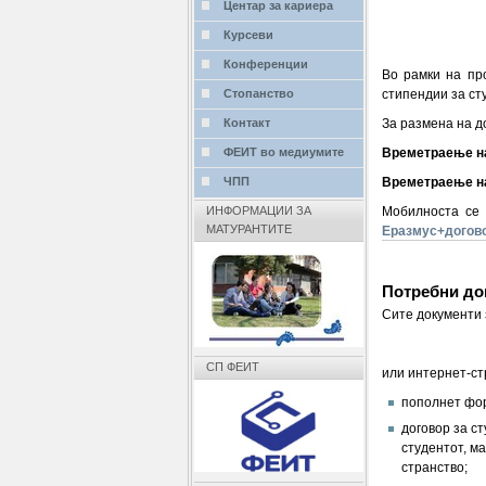
Центар за кариера
Курсеви
Конференции
Во рамки на пр
стипендии за ст
Стопанство
За размена на д
Контакт
Времетраење на
ФЕИТ во медиумите
Времетраење на
ЧПП
Мобилноста се 
ИНФОРМАЦИИ ЗА
МАТУРАНТИТЕ
Еразмус+догов
Потребни до
Сите документи 
СП ФЕИТ
или интернет-ст
пополнет фор
договор за с
студентот, м
странство;