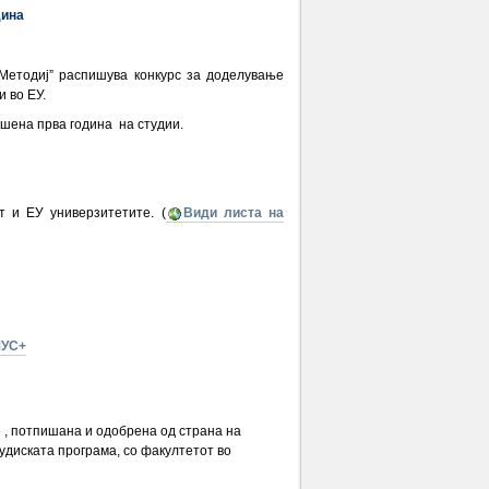
дина
Методиј” распишува конкурс за доделување
 во ЕУ.
ршена прва година на студии.
 и ЕУ универзитетите. (
Види листа на
МУС+
е , потпишана и одобрена од страна на
удиската програма, со факултетот во