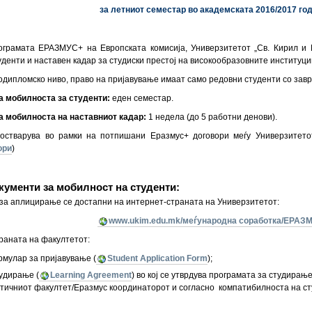
за летниот семестар во академската 2016/2017 го
ограмата ЕРАЗМУС+ на Европската комисија, Универзитетот „Св. Кирил и 
уденти и наставен кадар за студиски престој на високообразовните институции
одипломско ниво, право на пријавување имаат само редовни студенти со зав
 мобилноста за студенти:
еден семестaр.
 мобилноста на наставниот кадар:
1 недела (до 5 работни денови).
остварува во рамки на потпишани Еразмус+ договори меѓу Универзитетот
ори
)
кументи за мобилност на студенти:
за аплицирање се достапни на интернет-страната на Универзитетот:
www.ukim.edu.mk/меѓународна соработка/ЕРАЗ
раната на факултетот:
мулар за пријавување (
Student Application Form
);
тудирање (
Learning Agreement
) во кој се утврдува програмата за студирањ
атичниот факултет/Еразмус координаторот и согласно компатибилноста на ст