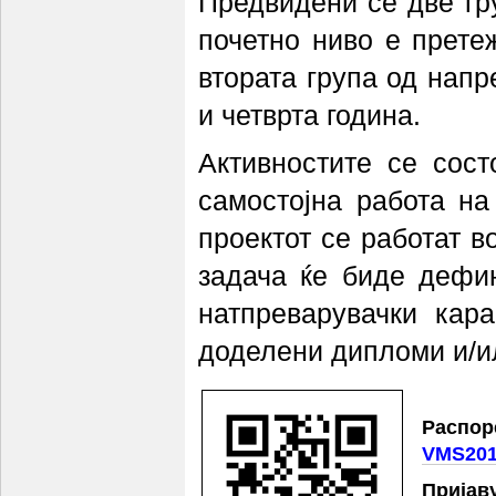
Предвидени се две гру
почетно ниво е претеж
втората група од напр
и четврта година.
Активностите се сост
самостојна работа на
проектот се работат в
задача ќе биде дефи
натпреварувачки кар
доделени дипломи и/и
Распор
VMS201
Пријав