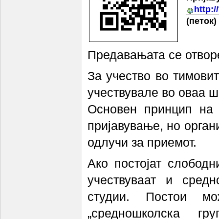
http:
(петок)
Предавањата се отворе
За учество во тимовит
учествувале во оваа ш
Основен принцип на 
пријавување, но орган
одлучи за приемот.
Ако постојат слободн
учествуваат и средн
студии. Постои м
„средношколска гр