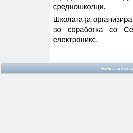
средношколци.
Школата ја организира
во соработка со Се
електроникс.
Факултет за елект