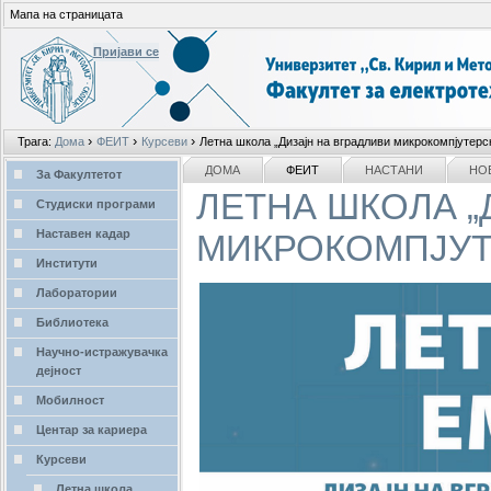
Мапа на страницата
Пријави се
Лични
›
›
›
Трага:
Дома
ФЕИТ
Курсеви
Летна школа „Дизајн на вградливи микрокомпјутерс
алати
делови
NAVIGATION
ДОМА
ФЕИТ
НАСТАНИ
НО
За Факултетот
ЛЕТНА ШКОЛА „
Студиски програми
Наставен кадар
МИКРОКОМПЈУТ
Институти
Лаборатории
Библиотека
Научно-истражувачка
дејност
Мобилност
Центар за кариера
Курсеви
Летна школа