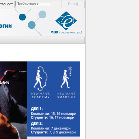
пребарување ел. места
тапност
напредно пребарување...