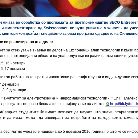
мијата во соработка со програмата за претприемништво SECO Entrepren
а и имплементирана од Swisscontact, ви нуди уникатна можност - да 
ментори кои доаѓаат специјално за оваа програма од срцето на Силиконс
е се реализира во два дела:
нет за стекнување знаења во делот на Експоненцијални технологии и какви пр
ње на потенцијални области на унапредување во рамки на компаниите учесни
15, 16 ноември
16, 17 ноември
нет за работа на конкретни иновативни решенија (групни и индивидуални сеси
7 декември
, 8, 9 декември
 Факултетот за електротехника и информациски технологии - ФЕИТ, ЊуМенс
овој факултет целосно бесплатно со пријавување на линкот
http://bit.ly/fei
tCamp-от студентите ќе имаат можност да научат што значи intrapreneursh
 и и да имаат можат да иновираат за потребите на македонските компани
а бесплатно учество е најдоцна до 5 ноември 2016 година по што ќе се инф