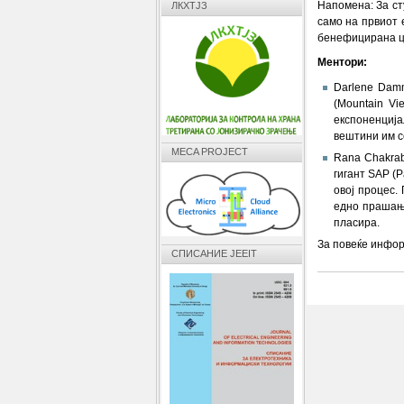
Напомена: За ст
ЛКХТЈЗ
само на првиот 
бенефицирана ц
Ментори:
Darlene Damm
(Mountain Vi
експоненција
вештини им с
MECA PROJECT
Rana Chakraba
гигант SAP (P
овој процес.
едно прашање
пласира.
За повеќе инфо
СПИСАНИЕ JEEIT