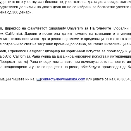
удентите што учествуваат бесплатно, учеството на двата дела е задолжител
едукативен дел или и на двата дела но не се избрани за бесплатно учество
ена од 300 денари.
, Директор на факултетот Singularity University за Најголемите Глобалн
ew, California). Дарлин е посветена да им помогне на компаниите и унив
лните технологии можат да ги решат најголемите предизвици на светот а воед
е потребни во свет на забрзани промени, роботика, вештачка интелигенција 
rti, Experience Designer / Дизајнер на кориснички искуства за производи и у
alo Alto, California). Рана ужива да дизајнира корснички искуства и интервенц
 Процесот низ кој Рана ги води компаниите при осмислувањето на новите ин
 неодговорено и уште во процесот на развој обезбедува производот да би
рмации пишете ни на:
contact@newmansba.com
или јавете се на 070 36543