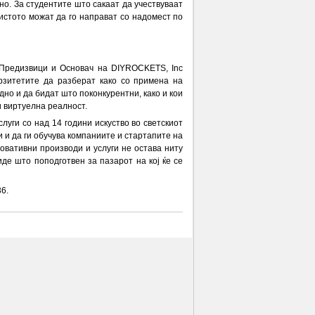
но. За студентите што сакаат да учествуваат
 истото можат да го направат со надомест по
и Предизвици и Основач на DIYROCKETS, Inc
ерзитетите да разберат како со примена на
но и да бидат што поконкурентни, како и кои
и виртуелна реалност.
слуги со над 14 години искуство во светскиот
ии и да ги обучува компаниите и стартапите на
овативни производи и услуги не остава ниту
де што поподготвен за пазарот на кој ќе се
6.