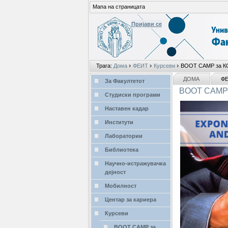
Мапа на страницата
Пријави се
Лични
›
›
›
Трага:
Дома
ФЕИТ
Курсеви
BOOT CAMP за 
алати
делови
NAVIGATION
ДОМА
Ф
За Факултетот
BOOT CAMP
Студиски програми
Наставен кадар
Институти
Лаборатории
Библиотека
Научно-истражувачка
дејност
Мобилност
Центар за кариера
Курсеви
BOOT CAMP за