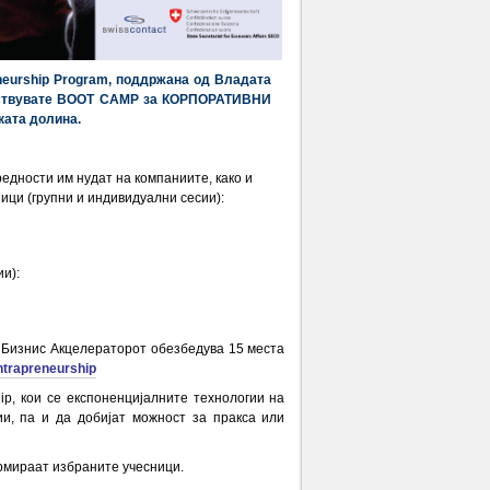
eurship Program, поддржана од Владата
учествувате BOOT CAMP за КОРПОРАТИВНИ
ката долина.
едности им нудат на компаниите, како и
ци (групни и индивидуални сесии):
и):
 Бизнис Акцелераторот обезбедува 15 места
t-intrapreneurship
ip, кои се експоненцијалните технологии на
и, па и да добијат можност за пракса или
ормираат избраните учесници.