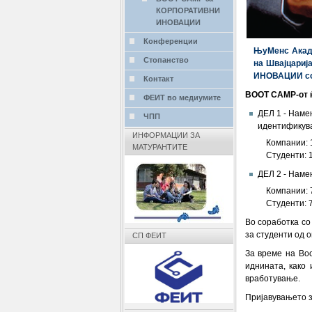
КОРПОРАТИВНИ
ИНОВАЦИИ
Конференции
ЊуМенс Акаде
Стопанство
на Швајцариј
ИНОВАЦИИ со 
Контакт
BOOT CAMP-от ќ
ФЕИТ во медиумите
ДЕЛ 1 - Наме
ЧПП
идентификува
ИНФОРМАЦИИ ЗА
Компании: 
МАТУРАНТИТЕ
Студенти: 
ДЕЛ 2 - Наме
Компании: 
Студенти: 7
Во соработка со
за студенти од 
СП ФЕИТ
За време на Boo
иднината, како
вработување.
Пријавувањето з