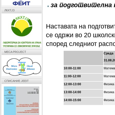
за подготвителна 
ЛКХТЈЗ
Наставата на подготви
се одржи во 20 школск
според следниот расп
MECA PROJECT
Среда
31.08.2
10:00-11:00
Матема
11:00-12:00
Матема
СПИСАНИЕ JEEIT
12:00-13:00
Физика
13:00-14:00
Физика
14:00-15:00
Физика