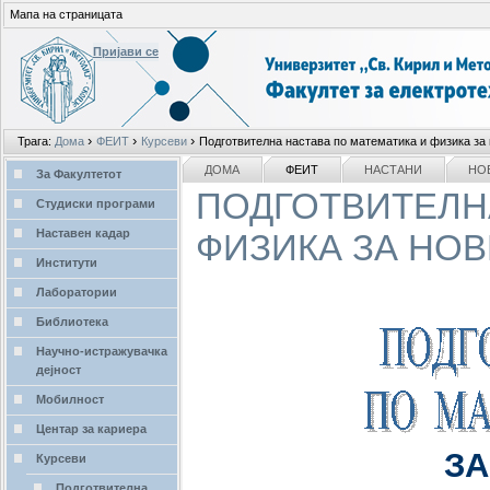
Мапа на страницата
Пријави се
Лични
›
›
›
Трага:
Дома
ФЕИТ
Курсеви
Подготвителна настава по математика и физика за 
алати
делови
NAVIGATION
ДОМА
ФЕИТ
НАСТАНИ
НО
За Факултетот
ПОДГОТВИТЕЛН
Студиски програми
Наставен кадар
ФИЗИКА ЗА НОВ
Институти
Лаборатории
Библиотека
Научно-истражувачка
дејност
Мобилност
Центар за кариера
ЗА
Курсеви
Подготвителна