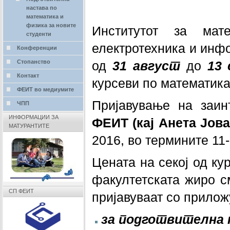
настава по
математика и
физика за новите
Институтот за мат
студенти
електротехника и инфо
Конференции
од
31 август
до
13
Стопанство
Контакт
курсеви по математика
ФЕИТ во медиумите
Пријавување на заин
ЧПП
ИНФОРМАЦИИ ЗА
ФЕИТ (
кај Анета Јов
МАТУРАНТИТЕ
2016, во термините 11-
Цената на секој од ку
факултетската жиро с
СП ФЕИТ
пријавуваат со прило
за подготвителна