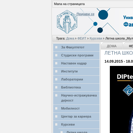
Мапа на страницата
Пријави се
Лични
›
›
›
Трага:
Дома
ФЕИТ
Курсеви
Летна школа „Mул
алати
делови
NAVIGATION
ДОМА
Ф
За Факултетот
ЛЕТНА ШКО
Студиски програми
14.09.2015 - 18.
Наставен кадар
Институти
Лаборатории
Библиотека
Научно-истражувачка
дејност
Мобилност
Центар за кариера
Курсеви
Летна школа