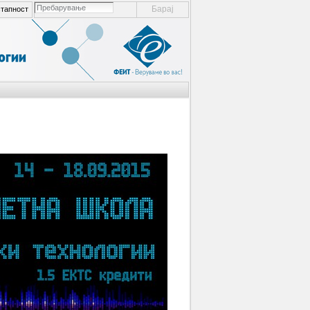
пребарување ел. места
тапност
напредно пребарување...