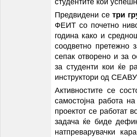
студентите кои успешн
Предвидени се
три гр
ФЕИТ со почетно ниво
година како и средно
соодветно претежно з
сепак отворено и за о
за студенти кои ќе р
инструктори од СЕАВУ
Активностите се сост
самостојна работа на
проектот се работат в
задача ќе биде дефи
натпреварувачки кар