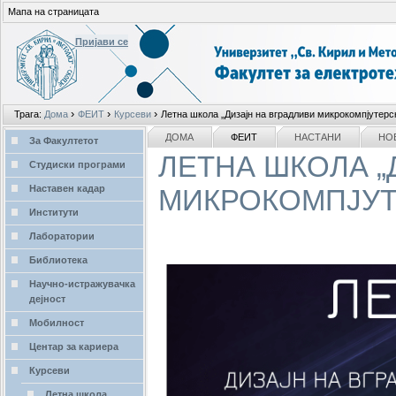
Мапа на страницата
Пријави се
Лични
›
›
›
Трага:
Дома
ФЕИТ
Курсеви
Летна школа „Дизајн на вградливи микрокомпјутерс
алати
делови
NAVIGATION
ДОМА
ФЕИТ
НАСТАНИ
НО
За Факултетот
ЛЕТНА ШКОЛА „
Студиски програми
Наставен кадар
МИКРОКОМПЈУТ
Институти
Лаборатории
Библиотека
Научно-истражувачка
дејност
Мобилност
Центар за кариера
Курсеви
Летна школа