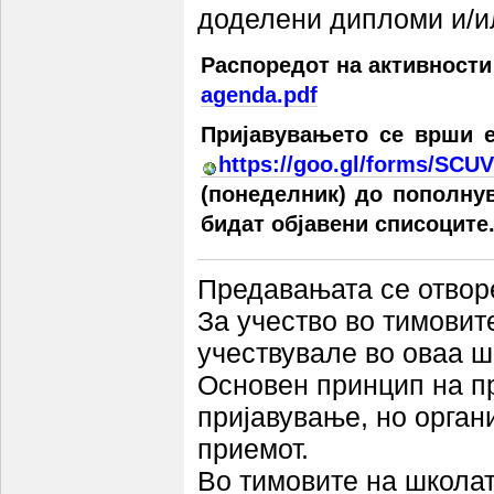
доделени дипломи и/и
Распоредот на активности
agenda.pdf
Пријавувањето се врши е
https://goo.gl/forms/SC
(понеделник) до пополнув
бидат објавени списоците
Предавањата се отворе
За учество во тимовит
учествувале во оваа ш
Основен принцип на п
пријавување, но орган
приемот.
Во тимовите на школа