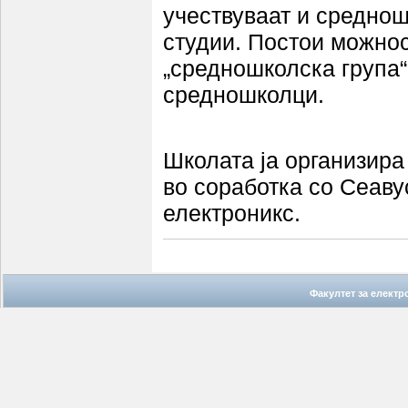
учествуваат и средно­
студии. Постои можно
„средношколска група“
средношколци.
Школата ја организира
во соработка со Сеаву
електроникс.
Факултет за елект