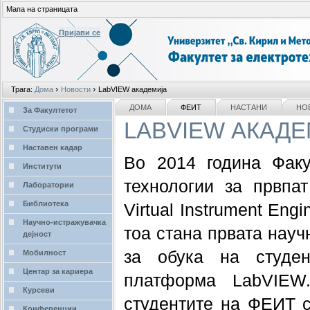
Мапа на страницата
Пријави се
Лични
›
›
Трага:
Дома
Новости
LabVIEW академија
алати
делови
NAVIGATION
ДОМА
ФЕИТ
НАСТАНИ
НО
За Факултетот
LABVIEW АКАД
Студиски програми
Наставен кадар
Во 2014 година Факу
Институти
технологии за првпат
Лаборатории
Библиотека
Virtual Instrument Eng
Научно-истражувачка
тоа стана првата науч
дејност
за обука на студен
Мобилност
Центар за кариера
платформа LabVIEW
Курсеви
студентите на ФЕИТ с
Конференции