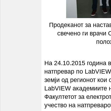
Продеканот за наста
свечено ги врачи 
поло
На 24.10.2015 година 
натпревар по LabVIEW 
земји од регионот кои 
LabVIEW академиите на
Факултетот за електро
учество на натпреваро