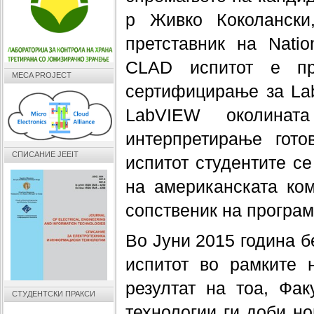
р Живко Коколански
претставник на Natio
CLAD испитот е пр
MECA PROJECT
сертифицирање за La
LabVIEW околинат
интерпретирање гот
СПИСАНИЕ JEEIT
испитот студентите се
на американската комп
сопственик на програ
Во Јуни 2015 година 
испитот во рамките 
резултат на тоа, Фак
СТУДЕНТСКИ ПРАКСИ
технологии ги доби но