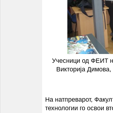
Учесници од ФЕИТ н
Викторија Димова,
На натпреварот, Факул
технологии го освои вт