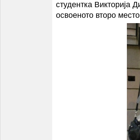
студентка Викторија 
освоеното второ место