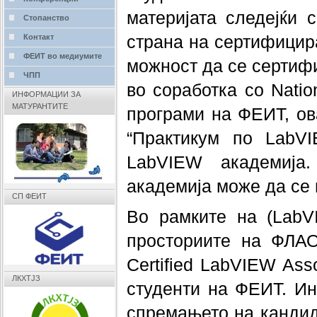
материјата следејќи 
Стопанство
страна на сертифицира
Контакт
ФЕИТ во медиумите
можност да се сертиф
ЧПП
во соработка со Natio
ИНФОРМАЦИИ ЗА
МАТУРАНТИТЕ
програми на ФЕИТ, ов
“Практикум по LabVI
LabVIEW академија
академија може да се
СП ФЕИТ
Во рамките на (LabVI
просториите на ФЛАО
Certified LabVIEW Ass
ЛКХТЈЗ
студенти на ФЕИТ. Ин
спремањето на кандид