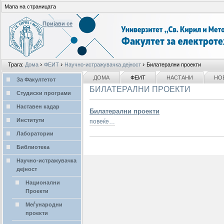
Мапа на страницата
Пријави се
Лични
›
›
›
Трага:
Дома
ФЕИТ
Научно-истражувачка дејност
Билатерални проекти
алати
делови
NAVIGATION
ДОМА
ФЕИТ
НАСТАНИ
НО
За Факултетот
БИЛАТЕРАЛНИ ПРОЕКТИ
Студиски програми
Наставен кадар
Билатерални проекти
Институти
повеќе…
Лаборатории
Библиотека
Научно-истражувачка
дејност
Национални
Проекти
Меѓународни
проекти