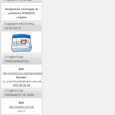
Академски календар за
учебната 2018/2019
година
ГОДИШЕН РАСПОРЕД
НА ИСПИТИ
СТУДЕНТСКИ
ПРАВОБРАНИТЕЛ
Веб:
http://spukm.org.mk/mk/studentski_pravobranitel
Контакт:
st_pravobranitel@ukim.edu.mk
072/ 30 20 20
СТУДЕНТСКИ
ПАРЛАМЕНТ ЗА УКИМ
Веб:
http://spukm.org.mk
Адреса:
Ул. „М. Теодосие Гологанов“ бр.