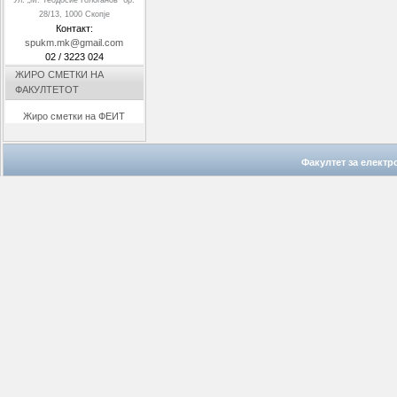
28/13, 1000 Скопје
Контакт:
spukm.mk@gmail.com
02 / 3223 024
ЖИРО СМЕТКИ НА
ФАКУЛТЕТОТ
Жиро сметки на ФЕИТ
Факултет за елект