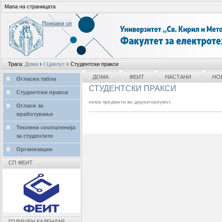
Мапа на страницата
Пријави се
Лични
›
›
Трага:
Дома
I Циклус
Студентски пракси
алати
делови
NAVIGATION
ДОМА
ФЕИТ
НАСТАНИ
НО
Огласна табла
СТУДЕНТСКИ ПРАКСИ
Студентски пракси
нема предмети во директориумот.
Огласи за
вработување
Дејства
на
Тековни соопштенија
документ
за студентите
Организации
СП ФЕИТ
ГОДИШЕН КАЛЕНДАР