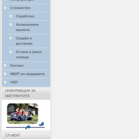
Стопанство
Соработка
Апликативни
проекти
Средби и
договори
Огласи и јавни
повици
Контакт
ФЕИТ во медиумите
ЧПП
ИНФОРМАЦИИ ЗА
МАТУРАНТИТЕ
СП ФЕИТ