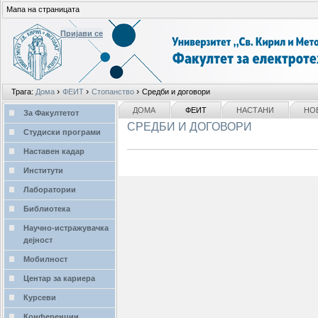
Мапа на страницата
Пријави се
Лични
›
›
›
Трага:
Дома
ФЕИТ
Стопанство
Средби и договори
алати
делови
NAVIGATION
ДОМА
ФЕИТ
НАСТАНИ
НО
За Факултетот
СРЕДБИ И ДОГОВОРИ
Студиски програми
Наставен кадар
Институти
Лаборатории
Библиотека
Научно-истражувачка
дејност
Мобилност
Центар за кариера
Курсеви
Конференции