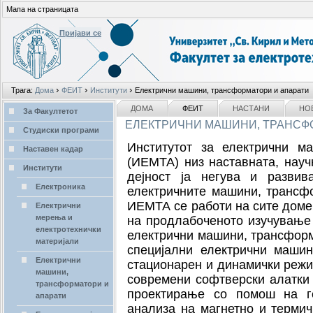
Мапа на страницата
Пријави се
Лични
›
›
›
Трага:
Дома
ФЕИТ
Институти
Електрични машини, трансформатори и апарати
алати
делови
NAVIGATION
ДОМА
ФЕИТ
НАСТАНИ
НО
За Факултетот
ЕЛЕКТРИЧНИ МАШИНИ, ТРАНСФ
Студиски програми
Институтот за електрични м
Наставен кадар
(ИЕМТА) низ наставната, науч
Институти
дејност ја негува и развив
Електроника
електричните машини, трансф
ИЕМТА се работи на сите доме
Електрични
мерења и
на продлабоченото изучување
електротехнички
електрични машини, трансформ
материјали
специјални електрични машин
Електрични
стационарен и динамички режим
машини,
современи софтверски алатки
трансформатори и
проектирање со помош на ге
апарати
анализа на магнетно и терми