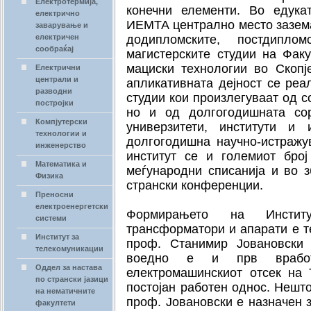
Електротермија,
конечни елементи. Во едука
електрично
ИЕМТА централно место зазема
заварување и
електричен
додипломските, постдип
сообраќај
магистерските студии на Фак
мациски технологии во Скопј
Електрични
централи и
апликативната дејност се реа
разводни
студии кои произлегуваат од 
постројки
но и од долгогодишната сор
Компјутерски
универзитети, институти и 
технологии и
долгогодишна научно-истражу
инженерство
институт се и големиот бро
Математика и
меѓународни списанија и во 
Физика
странски конференции.
Преносни
електроенергетски
Формирањето на Инстит
системи
трансформатори и апарати е т
Институт за
проф. Станимир Јовановски 
телекомуникации
воедно е и прв врабо
Оддел за настава
електромашинскиот отсек на 
по странски јазици
постојан работен однос. Нешт
на нематичните
проф. Јовановски е назначен 
факултети