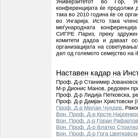
Универзитетот во Ѓор, У
конференцијата ќе продолжи д
така во 2010 година ќе се орга
во Унгарија. Исто така чле
меѓународната конференциј
СИГРЕ Париз, преку здруже
комитети дадоа и даваат ос
организацијата на советувањ
дел од големото семејство на 
Наставен кадар на Инс
Проф. Д-р Станимир Јовановс
М-р Дионис Манов,
редовен пр
Проф. Д-р Лидија Петковска,
р
Проф. Д-р Дамјан Христовски
(
Проф. Д-р Милан Чундев
,
Рако
Вон. Проф. Д-р Крсте Најденко
Вон. Проф. д-р Горан Рафајло
Вон. Проф. Д-р Влатко Стоилк
Вон. Проф. Д-р Гога Цветковск