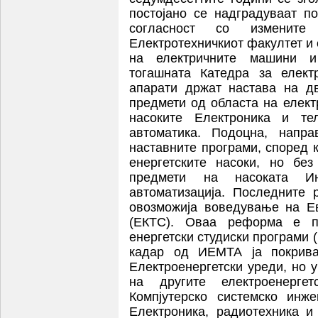
постојано се надградуваат по
согласност со изменит
Електротехничкиот факултет и 
на електричните машини и 
тогашната Катедра за елект
апарати држат настава на дв
предмети од областа на елек
насоките Eлектроника и те
автоматика. Подоцна, напр
наставните програми, според 
енергетските насоки, но бе
предмети на насоката Инд
автоматизација. Последните
овозможија воведување на Е
(ЕКТС). Оваа реформа е 
енергетски студиски програми 
кадар од ИЕМТА ја покрива
Електроенергетски уреди, но 
на другите електроенерге
Компјутерско системско инж
Електроника, радиотехника 