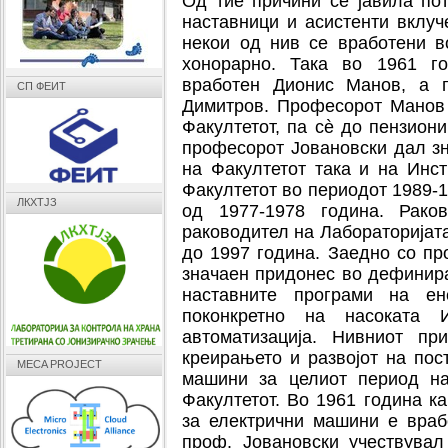
Од тие причини се јавила по
наставници и асистенти вклуч
некои од нив се вработени в
хонорарно. Така во 1961 го
вработен Дионис Манов, а п
СП ФЕИТ
Димитров. Професорот Манов 
Факултетот, па сè до пензион
професорот Јовановски дал зн
на Факултетот така и на Инс
Факултетот во периодот 1989-1
ЛКХТЈЗ
од 1977-1978 година. Рак
раководител на Лабораторијат
до 1997 година. Заедно со п
значаен придонес во дефинира
наставните програми на ен
поконкретно на насоката И
автоматизација. Нивниот п
креирањето и развоjoт на пос
MECA PROJECT
машини за целиот период на
Факултетот. Во 1961 година к
за електрични машини е враб
проф. Јовановски учествува