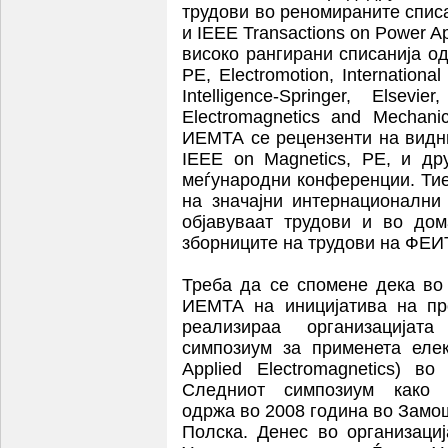
трудови во реномираните списа
и IEEE Transactions on Power A
високо рангирани списанија о
PE, Electromotion, Internationa
Intelligence-Springer, Elsevie
Electromagnetics and Mechan
ИЕМТА се рецензенти на видн
IEEE on Magnetics, PE, и др
меѓународни конференции. Тие
на значајни интернационални
објавуваат трудови и во дом
зборниците на трудови на ФЕИ
Треба да се спомене дека во
ИЕМТА на иницијатива на пр
реализираа организацијат
симпозиум за применета еле
Applied Electromagnetics) в
Следниот симпозиум како М
одржа во 2008 година во Замо
Полска. Денес во организаци