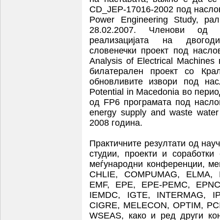
CD_JEP-17016-2002 под наслов R
Power Engineering Study, ра
28.02.2007. Членови од 
реализацијата на двогод
словенечки проект под наслов
Analysis of Electrical Machine
билатерален проект со Кра
обновливите извори под нас
Potential in Macedonia во пери
од FP6 програмата под наслов
energy supply and waste wate
2008 година.
Практичните резултати од нау
студии, проекти и соработки
меѓународни конференции, ме
CHLIE, COMPUMAG, ELMA, 
EMF, EPE, EPE-PEMC, EPNC
IEMDC, IGTE, INTERMAG, IP
CIGRE, MELECON, OPTIM, PC
WSEAS, како и ред други кон