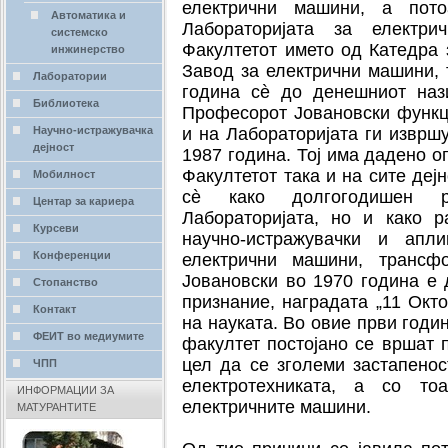
електрични машини, а пот
Автоматика и
Лабораторијата за електр
системско
Факултетот името од Катедра
инжинерство
Завод за електрични машини,
Лаборатории
година сè до денешниот наз
Библиотека
Професорот Јовановски функц
Научно-истражувачка
и на Лабораторијата ги изврш
дејност
1987 година. Тој има дадено о
Факултетот така и на сите дејн
Мобилност
сè како долгогодишен р
Центар за кариера
Лабораторијата, но и како 
Курсеви
научно-истражувачки и апл
Конференции
електрични машини, трансф
Јовановски во 1970 година е 
Стопанство
признание, наградата „11 Окт
Контакт
на науката. Во овие први год
ФЕИТ во медиумите
факултет постојано се вршат 
цел да се зголеми застапено
ЧПП
електротехниката, а со т
ИНФОРМАЦИИ ЗА
електричните машини.
МАТУРАНТИТЕ