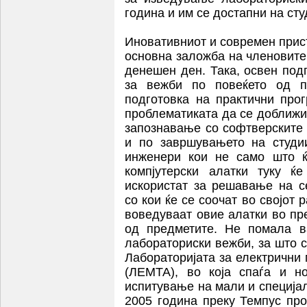
година и им се достапни на сту
Иновативниот и современ прис
основна заложба на членовите
денешен ден. Така, освен под
за вежби по повеќето од п
подготовка на практични про
проблематиката да се доближи
запознавање со софтверските 
и по завршувањето на студии
инженери кои не само што ќ
компјутерски алатки туку ќ
искористат за решавање на с
со кои ќе се соочат во својот
воведуваат овие алатки во пр
од предметите. Не помала в
лабораториски вежби, за што 
Лабораторијата за електрични
(ЛЕМТА), во која спаѓа и н
испитување на мали и специја
2005 година преку Темпус пр