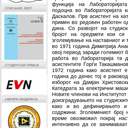
функција на Лабораторијат
СПИСАНИЕ JEEIT
подоцна во Лабораторијата 
Даскалов. Прв асистент на ка
примен во редовен работен од
дина. Со развојот на студис
бројот на предмети кои се 
зголемување на наставниот и 
во 1971 година Димитрија Ана
овој период заради големиот б
работа во Лабораторија та 
асистентите Ѓорѓи Такашмано
СТУДЕНТСКИ ПРАКСИ
1972 година како асистент 
година до денес тој е раково
изборот на Дамјан Христовск
Катедрата за електрични маш
Новите членови на Институтот 
LABVIEW АКАДЕМИЈА
доизградувањето на студискит
како и во дефинирањето и
содржини. Зголемениот број 
време овозможил покрај нас
интензивно да се занимаваат