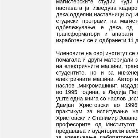
магистерските студии нуди
наставата ја изведува кадар
дека одделни наставници од И
студиски програми на магист
одбележување е дека од о
трансформатори и апарати
изработени се и одбранети 11 
Членовите на овој институт се 
помагала и други материјали з
на електричните машини, тран
студентите, но и за инжене
електричните машини. Автор н
наслов „Микромашини“, издад
во 1995 година, е Лидија Пе
уште една книга со наслов „И
Дамјан Христовски во 1996
практикум за испитување н
Христовски и Станимир Јованов
професорите од Институтот 
предавања и аудиториски вежб
за изведување лабораториски