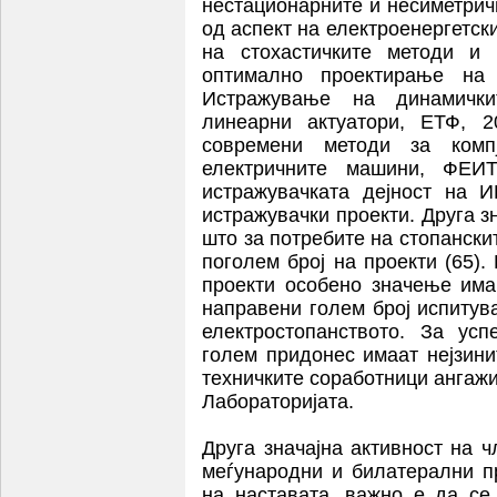
нестационарните и несиметри
од аспект на електроенергетск
на стохастичките методи и 
оптимално проектирање на 
Истражување на динамички
линеарни актуатори, ЕТФ, 
современи методи за комп
електричните машини, ФЕИТ
истражувачката дејност на 
истражувачки проекти. Друга з
што за потребите на стопанскит
поголем број на проекти (65)
проекти особено значење има
направени голем број испитув
електростопанството. За ус
голем придонес имаат нејзини
техничките соработници ангаж
Лабораторијата.
Друга значајна активност на 
меѓународни и билатерални п
на наставата, важно е да се