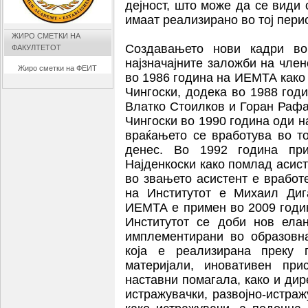
дејност, што може да се види 
имаат реализирано во тој пери
ЖИРО СМЕТКИ НА
Создавањето нови кадри в
ФАКУЛТЕТОТ
најзначајните заложби на член
Жиро сметки на ФЕИТ
во 1986 година на ИЕМТА како
Чингоски, додека во 1988 год
Влатко Стоилков и Горан Рафа
Чингоски во 1990 година оди на
враќањето се вработува во т
денес. Во 1992 година пр
Најденкоски како помлад асист
во звањето асистент е вработ
на Институтот е Михаил Диг
ИЕМТА е примен во 2009 годи
Институтот се доби нов ела
имплементирани во образовна
која е реализирана преку п
материјали, иновативен при
наставни помагала, како и дир
истражувачки, развојно-истра