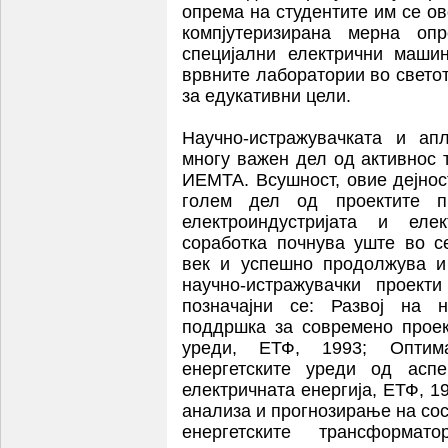
опрема на студентите им се о
компјутеризирана мерна о
специјални електрични маши
врвните лаборатории во светот
за едукативни цели.
Научно-истражувачката и апл
многу важен дел од активнос 
ИЕМТА. Всушност, овие дејнос
голем дел од проектите пр
електроиндустријата и елек
соработка почнува уште во с
век и успешно продолжува и
научно-истражувачки проект
позначајни се: Развој на н
поддршка за современо прое
уреди, ЕТФ, 1993; Оптим
енергетските уреди од асп
електричната енергија, ЕТФ, 
анализа и прогнозирање на сос
енергетските трансформа