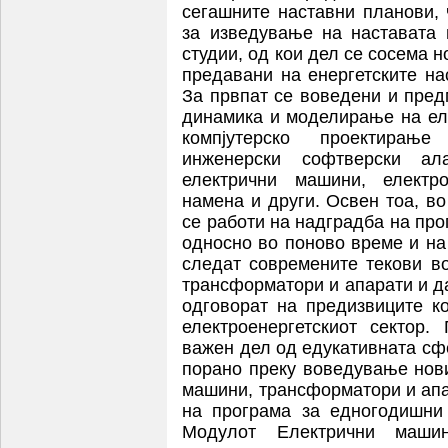
сегашните наставни планови,
за изведување на наставата
студии, од кои дел се сосема 
предавани на енергетските на
За првпат се воведени и пред
динамика и моделирање на ел
компјутерско проектирање
инженерски софтверски ал
електрични машини, електро
намена и други. Освен тоа, во
се работи на надградба на про
односно во поново време и на 
следат современите текови в
трансформатори и апарати и д
одговорат на предизвиците к
електроенергетскиот сектор.
важен дел од едукативната сф
порано преку воведување нов
машини, трансформатори и апа
на програма за едногодишни
Модулот Електрични маши