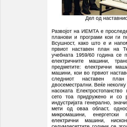
Дел од наставнио
Развојот на ИЕМТА е проследе
планови и програми кои ги по
Всушност, како што е и напо
првиот наставен план на Те
учебната 1959/60 година се 
електричните машини, тран
предметите: електрични маш
машини, кои во првиот наста
следниот наставен пла
двосеместрални. Веќе неколку
насоката Eлектростопанство 
сето тоа придружено и со р
индустријата генерално, знач
мети од оваа област, одно
микромашини, енергетски 
електрични машини, ниско
седумдесеттите години се зго