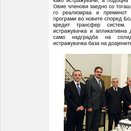
како истражувачи, а подоцна 
Овие членови заедно со тогаш
го реализираа и преминот 
програми во новите според Бо
кредит трансфер систем. 
истражувачка и апликативна
само надградба на солид
истражувачка база на доајените