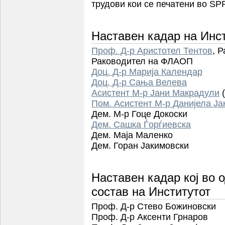
трудови кои се печатени во S
Наставен кадар на Инс
Проф. Д-р Аристотел Тентов
,
Р
Раководител на ФЛАОП
Доц. Д-р Марија Календар
Доц, Д-р Сања Велева
Асистент М-р Јани Макрадули
Пом. Асистент М-р Данијела Ја
Дем. М-р Гоце Докоски
Дем. Сашка Ѓорѓиевска
Дем. Маја Маленко
Дем. Горан Јакимовски
Наставен кадар кој во 
состав на Институтот
Проф. Д-р Стево Божиновски
Проф. Д-р Аксенти Грнаров