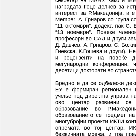
секретар на МАНУ, како и IEE
наградата Гоце Делчев за ис
интерест за Р.Македонија, и 
Member. А. Грнаров со група с
“11 октомври”, додека пак С.
“13 ноември”. Повеке член
професори во САД и други зем
Д. Давчев, А. Грнаров, С. Божин
Гиевска, К.Гошева и други). 
и рецензенти на повеќе де
меѓународни конференции, 
десетици докторати во странств
Вредно е да се одбележи дек
ЕУ е формиран регионален ц
учење под директна управа на
овој центар развиени се 
образование во Р.Македон
образованието се предмет на
многубројни проекти ИКТИ кон
опремата во тој центар. И
безжичната мрежа, и тоа пре