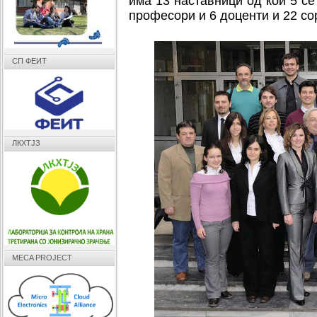
има 13 наставници од кои 5 с
професори и 6 доценти и 22 со
СП ФЕИТ
ЛКХТЈЗ
MECA PROJECT