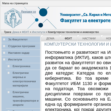
Мапа на страницата
Пријави се
Лични
›
›
›
Трага:
Дома
ФЕИТ
Институти
Компјутерски технологии и инженерство
алати
делови
NAVIGATION
ДОМА
ФЕИТ
НАСТАНИ
НО
За Факултетот
КОМПЈУТЕРСКИ ТЕХНОЛОГИИ И
Студиски програми
Постоењето и развитокот на Ин
Наставен кадар
информатика (ИКТИ), каков што
Институти
развиток на факултетот во ови
Електроника
да се бараат во академската 
две катедри: Kатедра по ел
Електрични
мерења и
кибернетика.
Во тоа време 
електротехнички
Факултетот ИБМ 1130 и форми
материјали
на податоци. Тоа овозможи 
Електрични
дисциплини поврзани со про
машини,
машини.
Со основањето на Ел
трансформатори и
една од формираните организ
апарати
електроника, кој покрај други