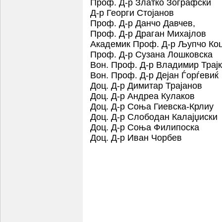
Проф. Д-р Златко Зографски
Д-р Георги Стојанов
Проф. Д-р Данчо Давчев
,
Проф. Д-р Драган Михајлов
Академик Проф. Д-р Љупчо Ко
Проф. Д-р Сузана Лошковска
Вон. Проф. Д-р Владимир Трај
Вон. Проф. Д-р Дејан Ѓорѓевиќ
Доц. Д-р Димитар Трајанов
Доц. Д-р Андреа Кулаков
Доц. Д-р Соња Гиевска-Крлиу
Доц. Д-р Слободан Калајџиски
Доц. Д-р Соња Филипоска
Доц. Д-р Иван Чорбев