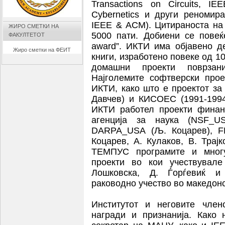
Transactions on Circuits, I
Cybernetics и други реномир
IEEE & ACM). Цитираноста на
ЖИРО СМЕТКИ НА
5000 пати. Добиени се повеќ
ФАКУЛТЕТОТ
award”. ИКТИ има објавено д
Жиро сметки на ФЕИТ
книги, изработено повеке од 1
домашни проекти поврзани
Најголемите софтверски про
ИКТИ, како што е проектот за
Давчев) и КИСОЕС (1991-1994
ИКТИ работел проекти финан
агенција за наука (NSF_U
DARPA_USA (Љ. Коцарев), FP
Коцарев, А. Кулаков, В. Трајк
ТЕМПУС програмите и многу
проекти во кои учествувале
Лошковска, Д. Ѓорѓевиќ и
раководно учество во македонс
Институтот и неговите член
награди и признанија. Како