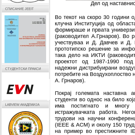
Дел од наставнио
СПИСАНИЕ JEEIT
Во текот на скоро 30 години 
клучна Институција од област
формираше и првата универзи
(раководител А.Грнаров). Во 
учествуваа и Д. Давчев и Д.
прототипско решение за инф
така дело на ИКТИ (раководи
проектот од 1987-1990 по
надежни дистрибуирани возду
СТУДЕНТСКИ ПРАКСИ
потребите на Воздухоплоство н
А. Грнаров).
Покрај големата наставна а
студенти во однос на било кој
LABVIEW АКАДЕМИЈА
има постигнато и многу з
истражувачката работа. Нег
трудови на научни конферен
(IEEE & ACM) и околу 150 труд
на пример во престижните IE