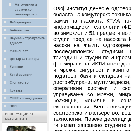
Автоматика и
Овој институт денес е одгово
системско
областа на комјутерска техни
инжинерство
рамки на насоката КТИА при
Лаборатории
информациски технологии (Ф
Библиотека
во зимскиот и 51 предмети во
Научно-истражувачка
студии пред се на насоката 
дејност
насоки на ФЕИТ. Одговорен
последипломски студиски
Мобилност
тригодишни студии по Информа
Центар за кариера
формирани на ИКТИ може да се
Курсеви
и мрежи, сигурност и крипто
Конференции
податоци, бази и складови н
дистрибуирани, мултимедиски
Стопанство
оперативни системи и си
Контакт
управување со мрежи, микро
ФЕИТ во медиумите
безжицни, мобилни и сенз
екотехнологии, Веб апликации
ЧПП
софтверско инжењерство, вешт
ИНФОРМАЦИИ ЗА
технологии. Повеке десетици 
МАТУРАНТИТЕ
ги имаат завршено студиите 