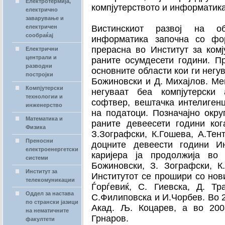
Електротермија,
компјутерството и информатика
електрично
заварување и
електричен
Вистинскиот развој на об
сообраќај
информатика започна со фо
прерасна во Институт за ком
Електрични
централи и
раните осумдесети години. П
разводни
основните области кои ги негув
постројки
Божиновски и Д. Михајлов. Ме
Компјутерски
негуваат беа компјутерски 
технологии и
софтвер, вештачка интелигенц
инженерство
на податоци.
Позначајно окру
Математика и
раните девеесети години ког
Физика
З.Зографски, К.Гошева, А.Тент
Преносни
доцните девеести години Ин
електроенергетски
каријера ја продолжија в
системи
Божиновски, З. Зографски, К
Институт за
Институтот се прошири со нови
телекомуникации
Ѓорѓевиќ, С. Гиевска, Д. Тра
Оддел за настава
С.Филиповска и И.Чорбев.
Во 2
по странски јазици
Акад. Љ. Коцарев, а во 200
на нематичните
Грнаров.
факултети