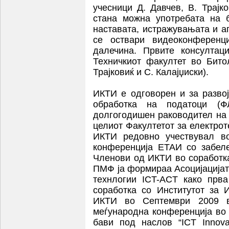
учесници Д. Давчев, В. Трајко
стана можна употребата на 
наставата, истражувањата и а
се оствари видеоконференци
далечина. Првите консултац
Техничкиот факултет во Бито
Трајковиќ и С. Калајџиски).
ИКТИ е одговорен и за развој
обработка на податоци (
долгогодишен раководител на 
целиот Факултетот за електро
ИКТИ редовно учествувал во
конференција ЕТАИ со забеле
Членови од ИКТИ во соработк
ПМФ ја формираа Асоцијацијат
технлогии ICT-ACT како прва
соработка со Институтот за
ИКТИ во Септември 2009 в
меѓународна конференција во 
бави под наслов “ICT Innova