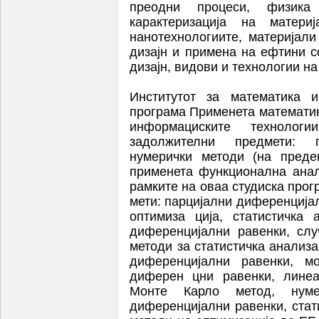
преодни процеси, физика
карактеризација на матери
нанотехнологиите, материјали
дизајн и примена на ефтини с
дизајн, видови и технологии на
Институтот за математика 
програма Применета математик
информациските технолог
задолжителни предмети: п
нумерички методи (на преде
применета функционална анал
рамките на оваа студиска прог
мети: парцијални диференција
оптимиза ција, статистичка 
диференцијални равенки, слу
методи за статистичка анализ
диференцијални равенки, м
диферен цни равенки, линеа
Монте Карло метод, нуме
диференцијални равенки, стат