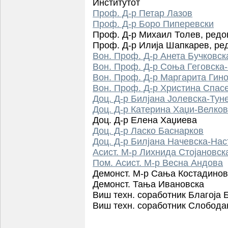
Институтот
Проф. Д-р Петар Лазов
Проф. Д-р Боро Пиперевски
Проф. Д-р Михаил Толев,
редо
Проф. Д-р Илија Шапкарев,
ре
Вон. Проф. Д-р Анета Бучковск
Вон. Проф. Д-р Соња Геговска-
Вон. Проф. Д-р Маргарита Гин
Вон. Проф. Д-р Христина Спас
Доц. Д-р Билјана Јолевска-Тун
Доц. Д-р Катерина Хаџи-Велко
Доц. Д-р Елена Хаџиева
Доц. Д-р Ласко Баснарков
Доц. Д-р Билјана Начевска-Нас
Асист. М-р Лихнида Стојановск
Пом. Асист. М-р Весна Андова
Демонст. М-р Сања Костадино
Демонст. Тања Ивановска
Виш техн. соработник Благоја 
Виш техн. соработник Слобода