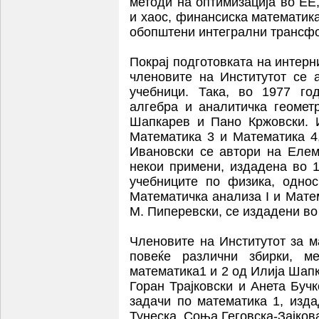
методи на оптимизација во ЕЕ
и хаос, финансиска математик
обопштени интегрални трансф
Покрај подготовката на интерн
членовите на Институтот се 
учебници. Така, во 1977 го
алгебра и аналитичка геомет
Шапкарев и Пано Кржовски. 
Математика 3 и Математика 4,
Ивановски се автори на Елем
некои примени, издадена во 
учебниците по физика, одно
Математичка анализа I и Матем
М. Пиперевски, се издадени во 
Членовите на Институтот за м
повеќе различни збирки, м
математика1 и 2 од Илија Шапк
Горан Трајковски и Анета Буч
задачи по математика 1, изда
Тунеска, Соња Геговска-Зајков