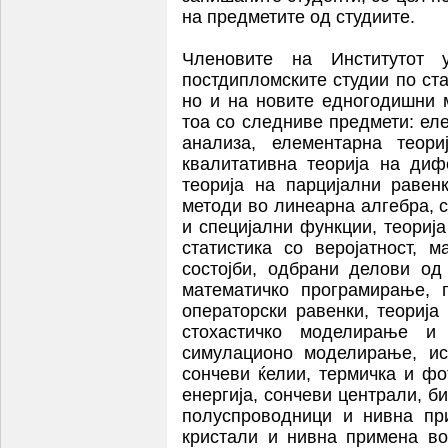
на предметите од студиите.
Членовите на Институтот 
постдипломските студии по ст
но и на новите едногодишни 
тоа со следниве предмети: ел
анализа, елементарна теори
квалитативна теорија на диф
теорија на парцијални равен
методи во линеарна алгебра, 
и специјални функции, теориј
статистика со веројатност, 
состојби, одбрани делови од
математичко програмирање, 
операторски равенки, теорија
стохастичко моделирање и
симулационо моделирање, ис
сончеви ќелии, термичка и фо
енергија, сончеви централи, 
полуспроводници и нивна пр
кристали и нивна примена во