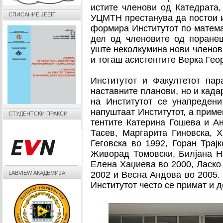
истите членови од Катедрата,
СПИСАНИЕ JEEIT
УЦМТН престанува да постои и
формира Институтот по матема
дел од членовите од поранеш
уште неколкумина нови членов
и тогаш асистентите Верка Гео
Институтот и Факултетот пар
наставните планови, но и када
на Институтот се унапреден
напуштаат Институтот, а приме
СТУДЕНТСКИ ПРАКСИ
тентите Катерина Гошева и Ан
Тасев, Маргарита Гиновска, 
Геговска во 1992, Горан Трај
Живорад Томовски, Билјана Н
Елена Хаџиева во 2000, Ласко
LABVIEW АКАДЕМИЈА
2002 и Весна Андова во 2005.
Институтот често се примат и 