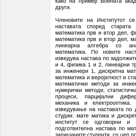
како на пример Воената акад
други.
Членовите на Институтот се
наставата според старата
математика прв и втор дел, ф
математика прв и втор дел, ма
линеарна алгебра со анал
математика. По новите нас
изведува настава по задолжите
и 4, физика 1 и 2, линеарни 
за инженери 1, дискретна ма
математика и веројатност и ста
математички методи за инже
нумерички методи, статистичк
процеси, парцијални дифер
механика и електрооптика.
изведување на наставата по
студии: мате матика и дискре
институт се одговорни и 
подготвителна настава по ма
запишаните студенти, со цел 