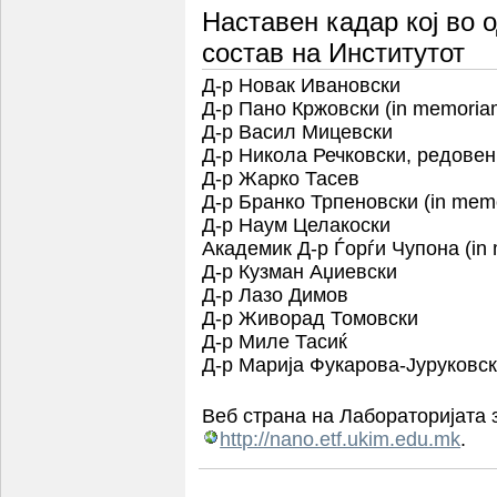
Наставен кадар кој во 
состав на Институтот
Д-р Новак Ивановски
Д-р Пано Кржовски
(in memoria
Д-р Васил Мицевски
Д-р Никола Речковски,
редовен
Д-р Жарко Тасев
Д-р Бранко Трпеновски
(in mem
Д-р Наум Целакоски
Академик Д-р Ѓорѓи Чупона
(in
Д-р Кузман Аџиевски
Д-р Лазо Димов
Д-р Живорад Томовски
Д-р Миле Тасиќ
Д-р Марија Фукарова-Јуруковс
Веб страна на Лабораторијата 
http://nano.etf.ukim.edu.mk
.