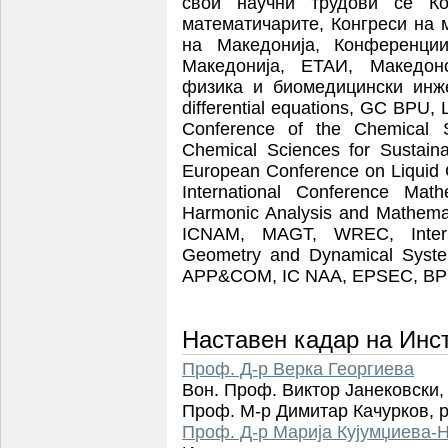
свои научни трудови се К
математичарите, Конгреси на
на Македонија, Конференци
Македонија, ЕТАИ, Македон
физика и биомедицински инжен
differential equations, GC BPU, L
Conference of the Chemical 
Chemical Sciences for Susta
European Conference on Liquid
International Conference Math
Harmonic Analysis and Mathema
ICNAM, MAGT, WREC, Internat
Geometry and Dynamical Syste
APP&COM, IC NAA, EPSEC, BP
Наставен кадар на Инс
Проф. Д-р Верка Георгиева
Вон. Проф. Виктор Јанековски,
Проф. М-р Димитар Качурков,
Проф. Д-р Марија Кујумџиева-