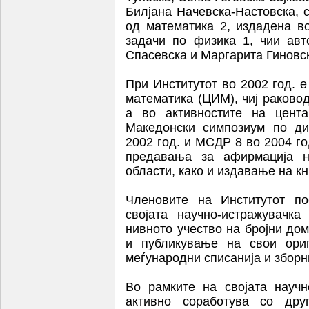
Билјана Начевска-Настовска, 
од математика 2, издадена в
задачи по физика 1, чии авт
Спасевска и Маргарита Гиновск
При Институтот во 2002 год. 
математика (ЦИМ), чиј раково
а во активностите на цента
Македонски симпозиум по ди
2002 год. и МСДР 8 во 2004 г
предавања за афирмација н
области, како и издавање на кн
Членовите на Институтот по
својата научно-истражувачк
нивното учество на бројни до
и публикување на свои ори
меѓународни списанија и зборн
Во рамките на својата научн
активно соработува со друг