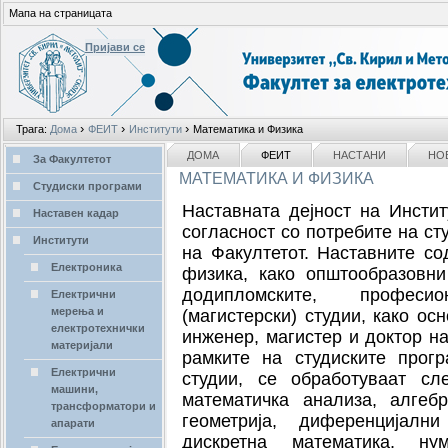
Мапа на страницата
Пријави се
Лични
›
›
›
Трага:
Дома
ФЕИТ
Институти
Математика и Физика
алати
делови
NAVIGATION
ДОМА
ФЕИТ
НАСТАНИ
НО
За Факултетот
МАТЕМАТИКА И ФИЗИКА
Студиски програми
Наставната дејност на Инсти
Наставен кадар
согласност со потребите на ст
Институти
на Факултетот. Наставните с
Електроника
физика, како општообразовни
додипломските, професи
Електрични
мерења и
(магистерски) студии, како ос
електротехнички
инженер, магистер и доктор на
материјали
рамките на студиските прог
Електрични
студии, се обработуваат сл
машини,
математичка анализа, алгеб
трансформатори и
геометрија, диференцијалн
апарати
дискретна математика, ну