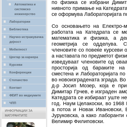
по физика се избрани Димит
Автоматика и
нивното примање на Катедрата
системско
се оформува Лабораторијата п
инжинерство
Лаборатории
Со основањето на Електро-м
Библиотека
работата на Катедрата се м
Научно-истражувачка
математика и физика, а де
дејност
геометрија се одделува. 
членовите со повеќе курсеви 
Мобилност
а наставата по предметот физи
Центар за кариера
изведуваат членовите од оваа
Курсеви
просторија од бараките на
Конференции
сместена и Лабораторијата по
во новоизградената зграда. Во 
Стопанство
д-р Јосип Мозер, која е пр
Контакт
Димитар Грчев, е изграден ам
ФЕИТ во медиумите
Катедрата се избираат уште не
год. Наум Целакоски, во 1968
ЧПП
а потоа и Новак Ивановски, 
ИНФОРМАЦИИ ЗА
Јуруковска, а како лаборанти
МАТУРАНТИТЕ
Велимир Филиповски.