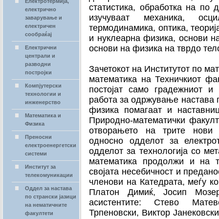
Електротермија,
статистика, обработка на по 
електрично
изучуваат механика, осц
заварување и
електричен
термодинамика, оптика, теориј
сообраќај
и нуклеарна физика, основи на
основи на физика на тврдо тел
Електрични
централи и
разводни
Зачетокот на Институтот по ма
постројки
математика на Техничкиот фак
Компјутерски
постојат само градежниот и 
технологии и
работа за одржување настава п
инженерство
физика помагаат и наставни
Математика и
Природно-математички факулте
Физика
отворањето на трите нови 
Преносни
односно одделот за електро
електроенергетски
одделот за технологија со мет
системи
математика продолжи и на т
Институт за
својата несебичност и предано
телекомуникации
членови на Катедрата, меѓу ко
Оддел за настава
Платон Димиќ, Јосип Мозе
по странски јазици
асистентите: Стево Мате
на нематичните
Трпеновски, Виктор Јанековски 
факултети