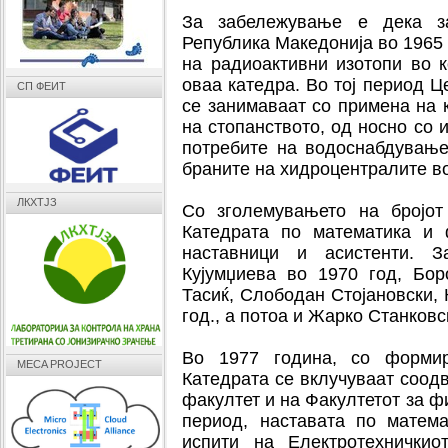
За забележување е дека за
Република Македонија во 1965
на радиоактивни изотопи во к
оваа катедра. Во тој период Ц
СП ФЕИТ
се занимаваат со примена на 
на стопанството, од носно со
потребите на водоснабдување
браните на хидроцентралите в
ЛКХТЈЗ
Со зголемувањето на бројот
Катедрата по математика и 
наставници и асистенти. З
Кујумџиева во 1970 год, Бо
Тасиќ, Слободан Стојановски,
год., а потоа и Жарко Станковс
Во 1977 година, со форми
MECA PROJECT
Катедрата се вклучуваат соод
факултет и на Факултетот за ф
период, наставата по матем
испити на Електротехничкио