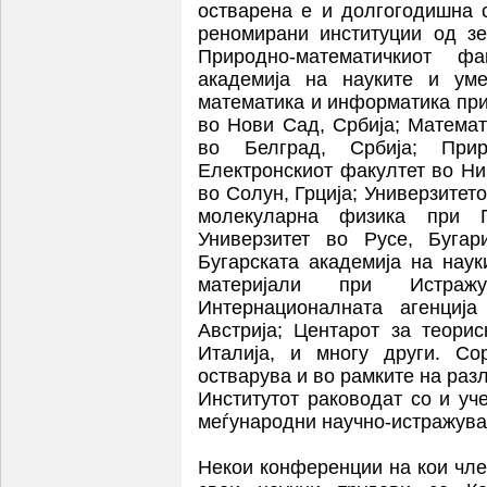
остварена е и долгогодишна с
реномирани институции од зе
Природно-математичкиот фа
академија на науките и уме
математика и информатика пр
во Нови Сад, Србија; Математ
во Белград, Србија; Прир
Електронскиот факултет во Ни
во Солун, Грција; Универзитето
молекуларна физика при П
Универзитет во Русе, Бугар
Бугарската академија на наук
материјали при Истраж
Интернационалната агенција
Австрија; Центарот за теори
Италија, и многу други. Со
остварува и во рамките на разл
Институтот раководат со и уч
меѓународни научно-истражува
Некои конференции на кои чле