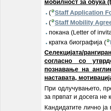
мобилност за обука
(
(
Staff Application 
(
Staff Mobility Agre
покана (Letter of inv
кратка биографија (
Селекцијата/рангира
согласно со утврд
познавање на англис
наставата, мотивациј
При одлучувањето, пр
за првпат и досега не
Кандидатите лично ја