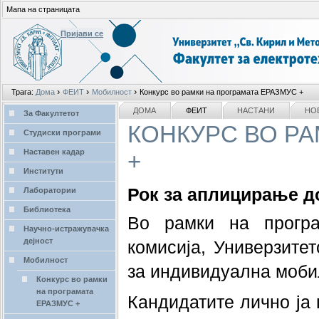
Мапа на страницата
Пријави се
Лични
›
›
›
Трага:
Дома
ФЕИТ
Мобилност
Конкурс во рамки на програмата ЕРАЗМУС +
алати
делови
NAVIGATION
ДОМА
ФЕИТ
НАСТАНИ
НО
За Факултетот
КОНКУРС ВО РА
Студиски програми
Наставен кадар
+
Институти
Рок за аплицирање до
Лаборатории
Библиотека
Во рамки на прогр
Научно-истражувачка
дејност
комисија, Универзитет
Мобилност
за индивидуална мобил
Конкурс во рамки
на програмата
Кандидатите лично ја 
ЕРАЗМУС +