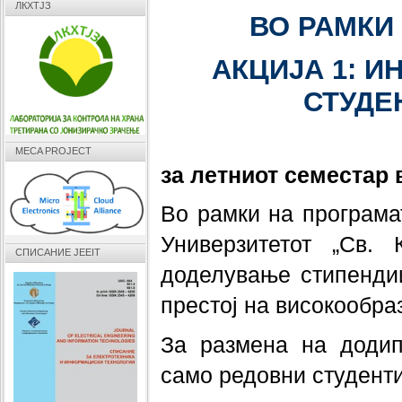
ЛКХТЈЗ
ВО РАМКИ
АКЦИЈА 1: 
СТУДЕ
MECA PROJECT
за летниот семестар 
Во рамки на програма
Универзитетот „Св.
СПИСАНИЕ JEEIT
доделување стипендии
престој на високообра
За размена на додип
само редовни студенти