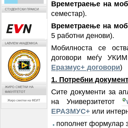
Времетраење на моби
СТУДЕНТСКИ ПРАКСИ
семестар).
Времетраење на моби
5 работни денови).
LABVIEW АКАДЕМИЈА
Мобилноста се оств
договори меѓу УКИМ
Еразмус+ договори
)
1. Потребни документ
ЖИРО СМЕТКИ НА
Сите документи за ап
ФАКУЛТЕТОТ
на Универзитетот
Жиро сметки на ФЕИТ
ЕРАЗМУС+
или интерн
пополнет формулар з