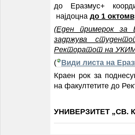
до Еразмус+ коорди
најдоцна
до 1 октомв
(Еден примерок за 
задржува студент
Ректоратот на УКИМ
(
Види листа на Ера
Краен рок за поднес
на факултетите до Рек
УНИВЕРЗИТЕТ „СВ. 