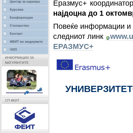
Еразмус+ координато
Центар за кариера
Курсеви
најдоцна
до
1 октомв
Конференции
Повеќе информации и 
Стопанство
Контакт
следниот линк
www.u
ФЕИТ во медиумите
ЕРАЗМУС+
ЧПП
ИНФОРМАЦИИ ЗА
МАТУРАНТИТЕ
УНИВЕРЗИТЕТ
СП ФЕИТ