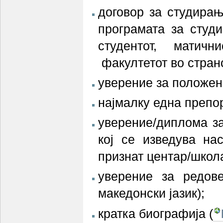
договор за студира
програмата за студ
студентот, матичн
факултетот во стран
уверение за положени
најмалку една препо
уверение/диплома за
кој се изведува на
признат центар/школа
уверение за редов
македонски јазик);
кратка биографија (