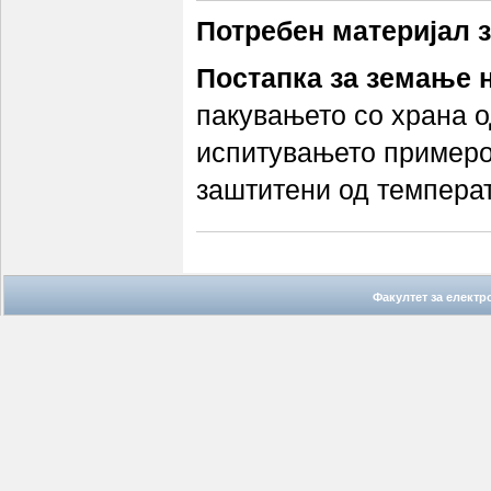
Потребен материјал 
Постапка за земање 
пакувањето со храна о
испитувањето примероц
заштитени од температ
Факултет за елект