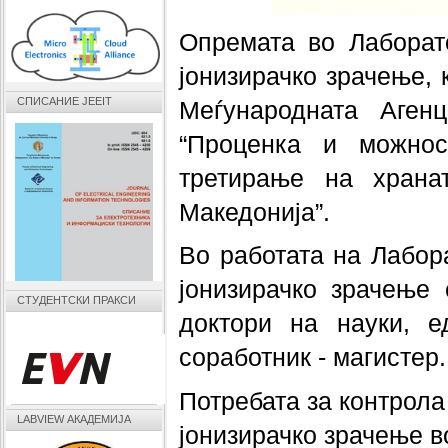
Опремата во Лаборато
јонизирачко зрачење, 
СПИСАНИЕ JEEIT
Меѓународната Агенц
“Проценка и можнос
третирање на храна
Македонија”.
Во работата на Лабора
јонизирачко зрачење 
СТУДЕНТСКИ ПРАКСИ
доктори на науки, е
соработник - магистер.
Потребата за контрола
LABVIEW АКАДЕМИЈА
јонизирачко зрачење 