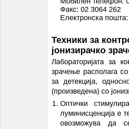
Мобилен телефон: 0
Факс: 02 3064 262
Електронска пошта
Техники за контр
јонизирачко зра
Лабораторијата за ко
зрачење располага со
за детекција, однос
(произведена) со јони
Оптички стимулир
луминисценција е т
овозможува да с