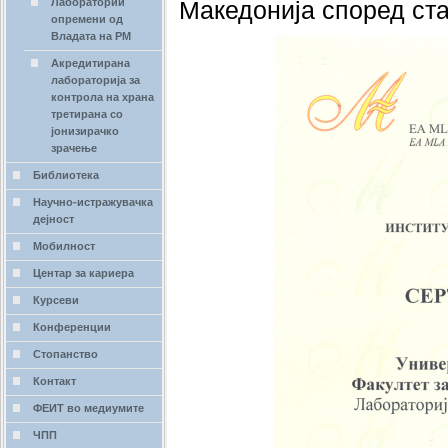
Лаборатории
Македонија според ста
опремени од
Владата на РМ
Акредитирана
лабораторија за
контрола на храна
третирана со
јонизирачко
зрачење
Библиотека
Научно-истражувачка
дејност
Мобилност
Центар за кариера
Курсеви
Конференции
Стопанство
Контакт
ФЕИТ во медиумите
ЧПП