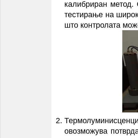
калибриран метод. 
тестирање на широк
што контролата може
Термолуминисценци
овозможува потврда