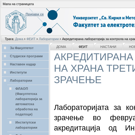
Мапа на страницата
Пријави се
Лични
›
›
›
Трага:
Дома
ФЕИТ
Лаборатории
Акредитирана лабораторија за контрола на хра
алати
делови
NAVIGATION
ДОМА
ФЕИТ
НАСТАНИ
НО
За Факултетот
АКРЕДИТИРАНА
Студиски програми
Наставен кадар
НА ХРАНА ТРЕТ
Институти
ЗРАЧЕЊЕ
Лаборатории
ФЛАОП
(Факултетска
лабораторија за
автоматска
Лабораторијата за ко
обработка на
податоци)
зрачење во февру
Институтски
акредитација од Ин
лаборатории