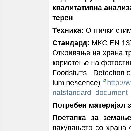
квалитативна анализа
терен
Техника:
Оптички сти
Стандард:
МКС EN 137
Откривање на храна тр
користење на фотости
Foodstuffs - Detection o
luminescence)
http:/
natstandard_document
Потребен материјал з
Постапка за земање
пакувањето со храна 