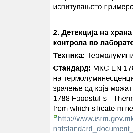
испитувањето примероц
2. Детекција на хран
контрола во лаборато
Техника:
Термолумини
Стандард:
МКС EN 1788
на термолуминесценциј
зрачење од која можат
1788 Foodstuffs - Therm
from which silicate mine
http://www.isrm.gov.m
natstandard_document