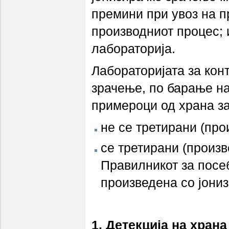
премини при увоз на п
производниот процес; 
лабораторија.
Лабораторијата за кон
зрачење, по барање на
примероци од храна за
не се третирани (про
се третирани (произв
Правилникот за посе
произведена со јони
1. Детекција на хран