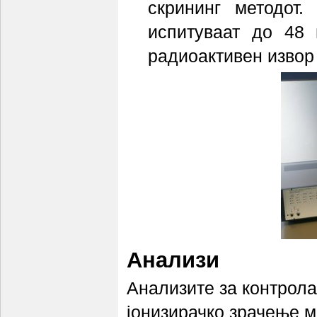
скрининг методот
испитуваат до 48
радиоактивен извор 
Анализи
Анализите за контрола
јонизирачко зрачење м