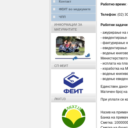
Контакт
Работно време
:
ФЕИТ во медиумите
Телефон
: (02) 
ЧПП
Работни задачи
ИНФОРМАЦИИ ЗА
МАТУРАНТИТЕ
- ажурирање на 
- евидентирање 
- фактурирање н
- евидентирање 
- водење книгов
Министерството 
- исплата на пла
СП ФЕИТ
- изработка на
- водење книгив
- водење евиденц
Единствен дано
Матичен број на
ЛКХТЈЗ
При уплати се к
Назив на примач
Банка на примач
Сметка: 100000
Сметка на буџет