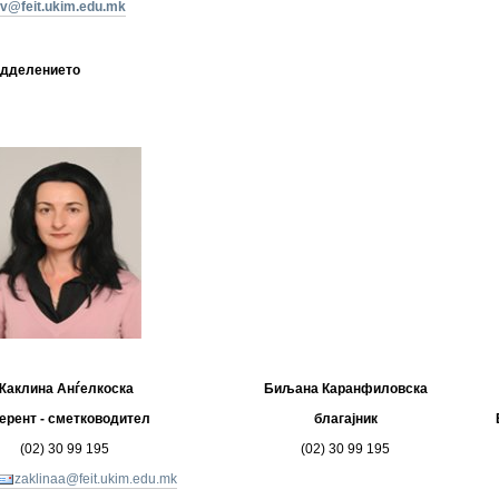
v@feit.ukim.edu.mk
Одделението
Жаклина Анѓелкоска
Биљана Каранфиловска
ерент - сметководител
благајник
(02) 30 99 195
(02) 30 99 195
zaklinaa@feit.ukim.edu.mk