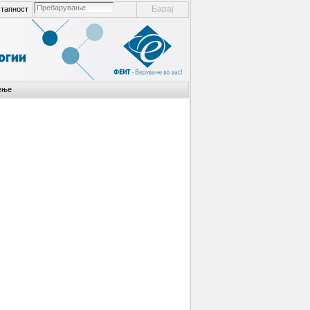
пребарување ел. места
тапност
напредно пребарување...
ење