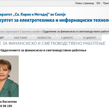
Нова страница
EN
Прис
›
›
ска структура
Стручни служби
Одделение за финансиско и сметководствено работ
ЕИТ
НАСТАНИ
НОВОСТИ
I ЦИКЛУС
II ЦИКЛУС
 ЗА ФИНАНСИСКО И СМЕТКОВОДСТВЕНО РАБОТЕЊЕ
 Одделението за финансиско и сметководствено работење
а Василева
30 99 195