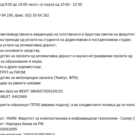
 од 8:00 до 16:00 часот, со пауза од 10:00 - 10:30.
30 99 195, факс: (02) 30 64 262
сметководствената евиденција на сопствената и буџетска сметка на факултет
на приходи од уплати на студенти на додипломски и постдипломски студии;
а услуги од апликативна дејност;
на основните средства;
одство на проекти од апликативна дејност и научно-истражувачки проекти од
за образование и наука;
ти и други надоместоци;
 МППП за ПИОМ;
одство на меѓународни проекти (Темпус, ФП6);
ија на јавните набавки.
чен број на ФЕИТ: МК4057009100101
 ФЕИТ: 6462669
ористи образецот ПП50 (вирман подолу), а во соодветните полиња да се попо
от: УКИМ- Факултет за електротехника и информациски технологии - Скопје 
от: Народна банка на РМ.
000063095
ски корисник: 160010428678814