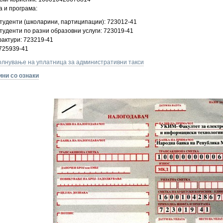
 и програма:
 студенти (школарини, партиципации): 723012-41
студенти по разни образовни услуги: 723019-41
фактури: 723219-41
 725939-41
олнување на уплатница за административни такси
ини со ознаки