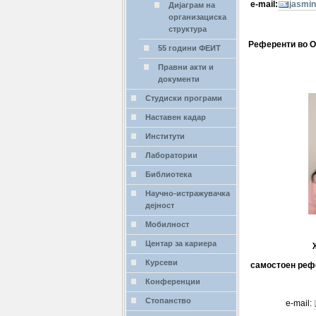
e-mail:
jasmin
Дијаграм на
организациска
структура
Референти во 
55 години ФЕИТ
Правни акти и
документи
Студиски програми
Наставен кадар
Институти
Лаборатории
Библиотека
Научно-истражувачка
дејност
Мобилност
Центар за кариера
Курсеви
самостоен реф
Конференции
Стопанство
e-mail: