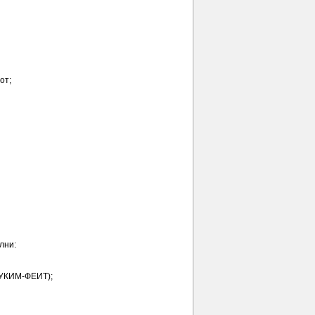
от;
лни:
(УКИМ-ФЕИТ);