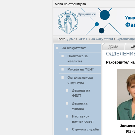
Мапа на страницата
Пријави се
Лични
›
›
›
Трага:
Дома
ФЕИТ
За Факултетот
Организаци
алати
делови
NAVIGATION
ДОМА
Ф
За Факултетот
ОДДЕЛЕНИЕ
Политика за
квалитет
Раководител на
Мисија на ФЕИТ
Организациска
структура
Деканат на
ФЕИТ
Деканска
управа
Наставно-
научен совет
Јасминк
Стручни служби
(02) 