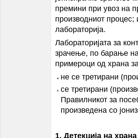
премини при увоз на п
производниот процес; 
лабораторија.
Лабораторијата за кон
зрачење, по барање на
примероци од храна за
не се третирани (про
се третирани (произв
Правилникот за посе
произведена со јони
1. Детекција на хран