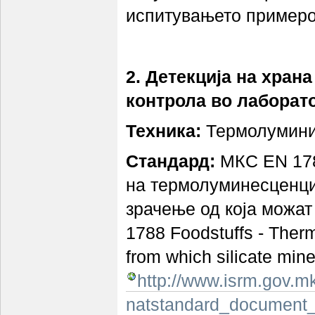
испитувањето примероц
2. Детекција на хран
контрола во лаборато
Техника:
Термолумини
Стандард:
МКС EN 1788
на термолуминесценциј
зрачење од која можат
1788 Foodstuffs - Therm
from which silicate mine
http://www.isrm.gov.m
natstandard_document