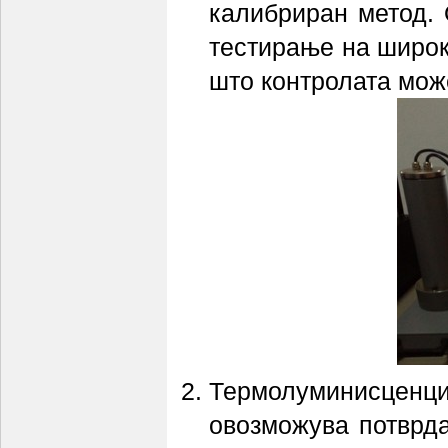
калибриран метод. 
тестирање на широк
што контролата може
Термолуминисценци
овозможува потврда