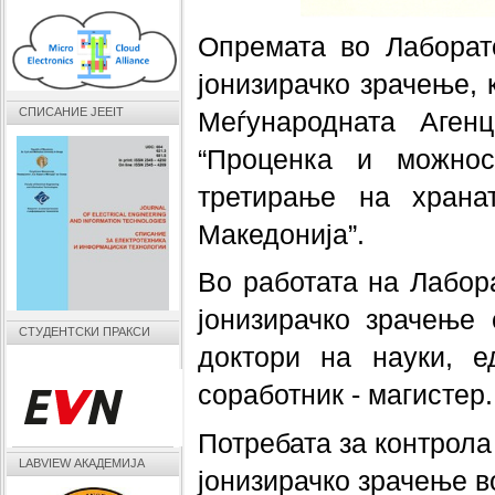
Опремата во Лаборато
јонизирачко зрачење, 
СПИСАНИЕ JEEIT
Меѓународната Агенц
“Проценка и можнос
третирање на храна
Македонија”.
Во работата на Лабора
јонизирачко зрачење 
СТУДЕНТСКИ ПРАКСИ
доктори на науки, е
соработник - магистер.
Потребата за контрола
LABVIEW АКАДЕМИЈА
јонизирачко зрачење 