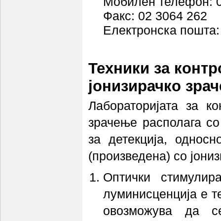
Мобилен телефон: 0
Факс: 02 3064 262
Електронска пошта
Техники за контр
јонизирачко зра
Лабораторијата за ко
зрачење располага со
за детекција, однос
(произведена) со јони
Оптички стимулир
луминисценција е т
овозможува да с