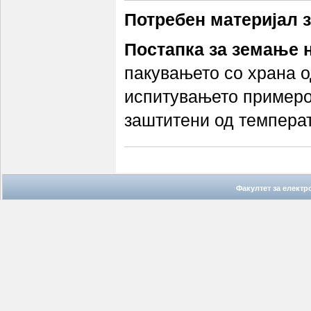
Потребен материјал 
Постапка за земање 
пакувањето со храна о
испитувањето примероц
заштитени од температ
Факултет за елект