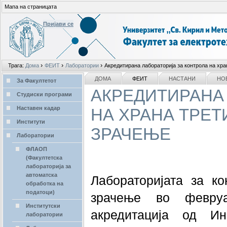
Мапа на страницата
Пријави се
Лични
›
›
›
Трага:
Дома
ФЕИТ
Лаборатории
Акредитирана лабораторија за контрола на хра
алати
делови
NAVIGATION
ДОМА
ФЕИТ
НАСТАНИ
НО
За Факултетот
АКРЕДИТИРАНА
Студиски програми
Наставен кадар
НА ХРАНА ТРЕТ
Институти
ЗРАЧЕЊЕ
Лаборатории
ФЛАОП
(Факултетска
лабораторија за
автоматска
Лабораторијата за ко
обработка на
податоци)
зрачење во февру
Институтски
акредитација од Ин
лаборатории