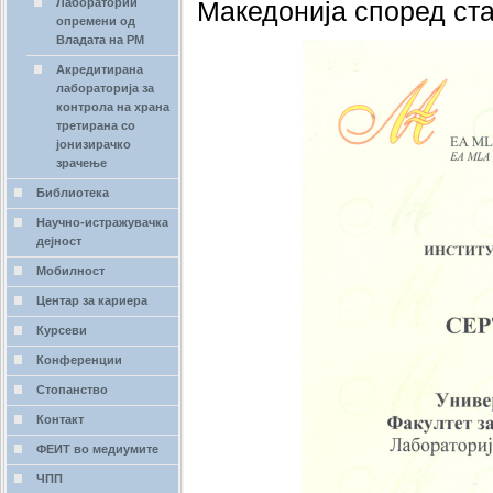
Лаборатории
Македонија според ста
опремени од
Владата на РМ
Акредитирана
лабораторија за
контрола на храна
третирана со
јонизирачко
зрачење
Библиотека
Научно-истражувачка
дејност
Мобилност
Центар за кариера
Курсеви
Конференции
Стопанство
Контакт
ФЕИТ во медиумите
ЧПП