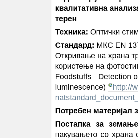
квалитативна анализа
терен
Техника:
Оптички сти
Стандард:
МКС EN 137
Откривање на храна тр
користење на фотости
Foodstuffs - Detection o
luminescence)
http:/
natstandard_document
Потребен материјал з
Постапка за земање
пакувањето со храна 