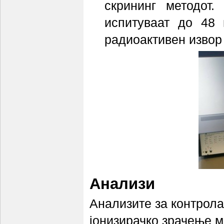
скрининг методот
испитуваат до 48
радиоактивен извор 
Анализи
Анализите за контрола
јонизирачко зрачење м