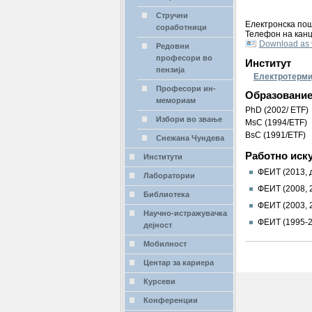
Стручни
Електронска по
соработници
Телефон на кан
Download as 
Редовни
професори во
Институт
пензија
Електротерми
Професори ин-
Образование
мемориам
PhD (2002/ ETF)
Избори во звање
MsC (1994/ETF)
BsC (1991/ETF)
Снежана Чундева
Работно иску
Институти
ФЕИТ (2013, 
Лаборатории
ФЕИТ (2008, 
Библиотека
ФЕИТ (2003, 
Научно-истражувачка
ФЕИТ (1995-2
дејност
Мобилност
Дејства
на
Центар за кариера
документ
Курсеви
Конференции