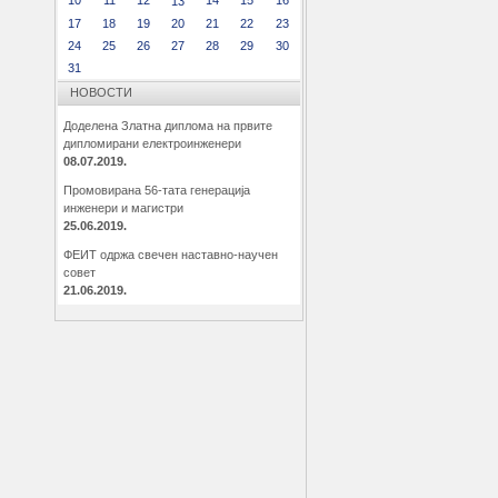
13
17
18
19
20
21
22
23
24
25
26
27
28
29
30
31
НОВОСТИ
Доделена Златна диплома на првите
дипломирани електроинженери
08.07.2019.
Промовирана 56-тата генерација
инженери и магистри
25.06.2019.
ФЕИТ одржа свечен наставно-научен
совет
21.06.2019.