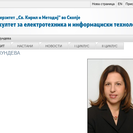
Нова страница
EN
Прис
Чундева
ЕИТ
НАСТАНИ
НОВОСТИ
I ЦИКЛУС
II ЦИКЛУС
ЧУНДЕВА