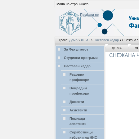
Мапа на страницата
Пријави се
Лични
›
›
›
Трага:
Дома
ФЕИТ
Наставен кадар
Снежана 
алати
делови
NAVIGATION
ДОМА
Ф
За Факултетот
СНЕЖАНА
Студиски програми
Наставен кадар
Редовни
професори
Вонредни
професори
Доценти
Асистенти
Помлади
aсистенти
Соработници
избрани на ННС