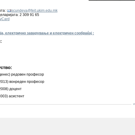
шта
:
scundeva@feit.ukim.edu.mk
целаријата
:
2 309 91 65
vCard
ја, електрично заварување и електричен сообраќај
:
:
ство:
денес) редовен професор
2013) вонреден професор
2008) доцент
003) асистент
v