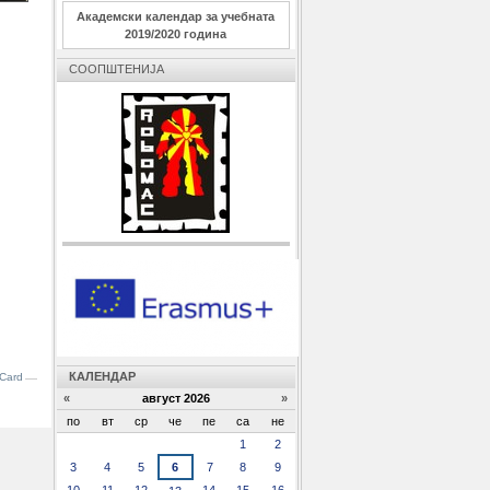
Академски календар за учебната
2019/2020 година
СООПШТЕНИЈА
КАЛЕНДАР
Card
«
aвгуст 2026
»
по
вт
ср
че
пе
са
не
aвгуст
1
2
3
4
5
6
7
8
9
10
11
12
14
15
16