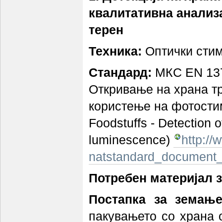
квалитативна анализа
терен
Техника:
Оптички сти
Стандард:
МКС EN 137
Откривање на храна тр
користење на фотости
Foodstuffs - Detection o
luminescence)
http:/
natstandard_document
Потребен материјал з
Постапка за земање
пакувањето со храна 