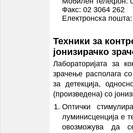
Мобилен телефон: 0
Факс: 02 3064 262
Електронска пошта
Техники за контр
јонизирачко зра
Лабораторијата за ко
зрачење располага со
за детекција, однос
(произведена) со јони
Оптички стимулир
луминисценција е т
овозможува да с