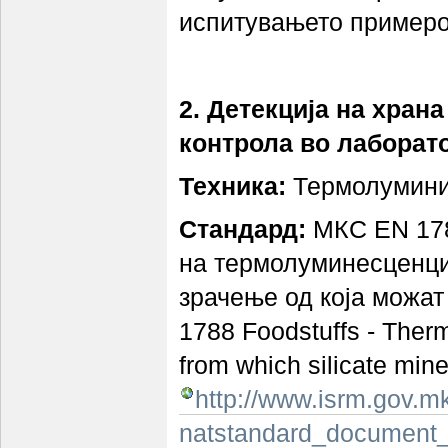
испитувањето примероц
2. Детекција на хран
контрола во лаборато
Техника:
Термолумини
Стандард:
МКС EN 1788
на термолуминесценциј
зрачење од која можат
1788 Foodstuffs - Therm
from which silicate mine
http://www.isrm.gov.m
natstandard_document