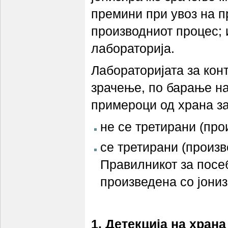
премини при увоз на п
производниот процес; 
лабораторија.
Лабораторијата за кон
зрачење, по барање на
примероци од храна за
не се третирани (про
се третирани (произв
Правилникот за посе
произведена со јони
1. Детекција на хран