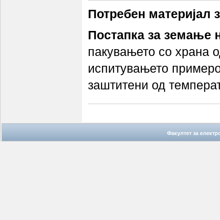
Потребен материјал 
Постапка за земање 
пакувањето со храна о
испитувањето примероц
заштитени од температ
Факултет за елект