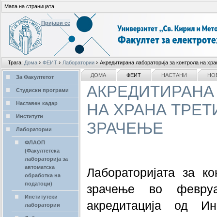
Мапа на страницата
Пријави се
Лични
›
›
›
Трага:
Дома
ФЕИТ
Лаборатории
Акредитирана лабораторија за контрола на хра
алати
делови
NAVIGATION
ДОМА
ФЕИТ
НАСТАНИ
НО
За Факултетот
АКРЕДИТИРАНА
Студиски програми
Наставен кадар
НА ХРАНА ТРЕТ
Институти
ЗРАЧЕЊЕ
Лаборатории
ФЛАОП
(Факултетска
лабораторија за
автоматска
Лабораторијата за ко
обработка на
податоци)
зрачење во февру
Институтски
акредитација од Ин
лаборатории