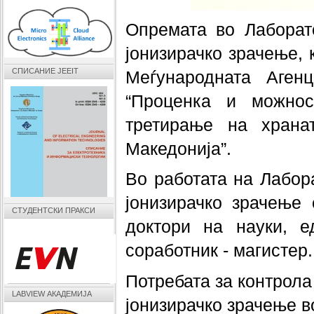
Опремата во Лаборато
јонизирачко зрачење, 
СПИСАНИЕ JEEIT
Меѓународната Агенц
“Проценка и можнос
третирање на храна
Македонија”.
Во работата на Лабора
јонизирачко зрачење 
СТУДЕНТСКИ ПРАКСИ
доктори на науки, е
соработник - магистер.
Потребата за контрола
LABVIEW АКАДЕМИЈА
јонизирачко зрачење 