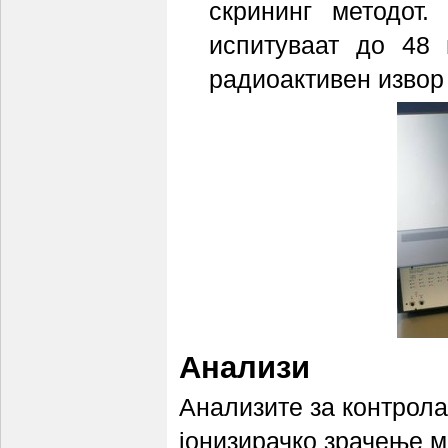
скрининг методот
испитуваат до 48
радиоактивен извор 
Анализи
Анализите за контрола
јонизирачко зрачење м