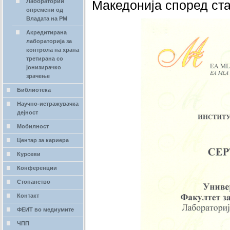
Лаборатории
Македонија според ста
опремени од
Владата на РМ
Акредитирана
лабораторија за
контрола на храна
третирана со
јонизирачко
зрачење
Библиотека
Научно-истражувачка
дејност
Мобилност
Центар за кариера
Курсеви
Конференции
Стопанство
Контакт
ФЕИТ во медиумите
ЧПП