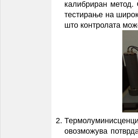
калибриран метод. 
тестирање на широк
што контролата може
Термолуминисценци
овозможува потврда