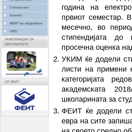
година на електр
Стопанство
првиот семестар. В
Контакт
ФЕИТ во медиумите
месечно, во пери
ЧПП
стипендијата до 
ИНФОРМАЦИИ ЗА
МАТУРАНТИТЕ
просечна оценка над
УКИМ ќе додели сти
листи на примени 
категоријата ред
СП ФЕИТ
академската 2018
школарината за сту
ФЕИТ ќе додели ст
евра на сите запиша
на своето средно о