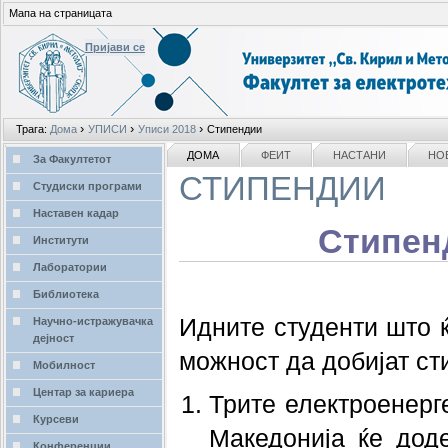
Мапа на страницата
Пријави се
Лични
›
›
›
Трага:
Дома
УПИСИ
Уписи 2018
Стипендии
алати
делови
NAVIGATION
ДОМА
ФЕИТ
НАСТАНИ
НО
За Факултетот
СТИПЕНДИИ
Студиски програми
Наставен кадар
Стипен
Институти
Лаборатории
Библиотека
Идните студенти што 
Научно-истражувачка
дејност
можност да добијат ст
Мобилност
Центар за кариера
Трите електроенер
Курсеви
Македонија ќе дод
Конференции