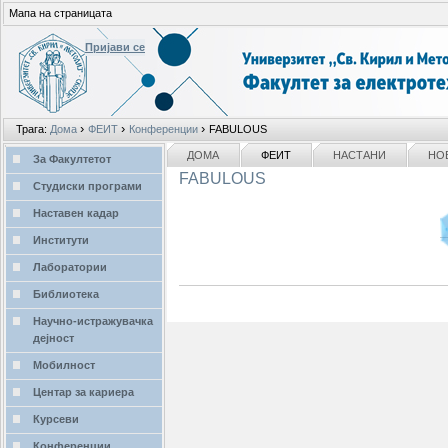
Мапа на страницата
Пријави се
Лични
›
›
›
Трага:
Дома
ФЕИТ
Конференции
FABULOUS
алати
делови
NAVIGATION
ДОМА
ФЕИТ
НАСТАНИ
НО
За Факултетот
FABULOUS
Студиски програми
Наставен кадар
Институти
Лаборатории
Библиотека
Научно-истражувачка
дејност
Мобилност
Центар за кариера
Курсеви
Конференции