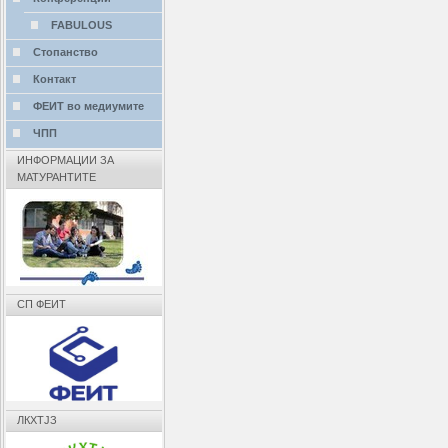
FABULOUS
Стопанство
Контакт
ФЕИТ во медиумите
ЧПП
ИНФОРМАЦИИ ЗА
МАТУРАНТИТЕ
СП ФЕИТ
ЛКХТЈЗ