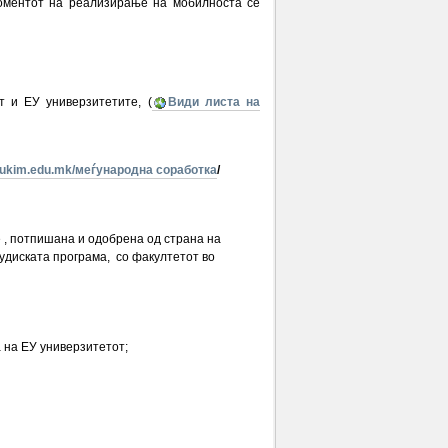
моментот на реализирање на мобилноста се
 и ЕУ универзитетите, (
Види листа на
ukim.edu.mk/меѓународна соработка
/
е , потпишана и одобрена од страна на
удиската програма, со факултетот во
а на ЕУ универзитетот;