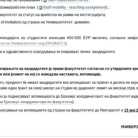
грама/работен план (
Staff mobility - teaching assignment
) ;
акултетот за статус на вработен во рамки на институцијата;
r of invitation) од страна на Универзитетот- домаќин.
пендијата за студентите изнесува 450-500 ЕУР месечно, согласно земјат
ата на Универзитетот под ЕРАЗМУС+
).
 и здравственото осигурување ги покриваат лично кандидатите.
нгирањето на кандидатите ја прави факултетот согласно со утврдените кр
к или јазикот на кој се изведува наставата, мотивација.
о, предност ќе имаат кандидатите кои аплицираат за првпат и досега не кор
амо еден грант за секој циклус на студии во дадениот лимит на месеци (прв, в
о ја поднесуваат апликацијата до Еразмус координаторот на факултетот кад
на Еразмус координатори по факултети
).
днесување на апликациите од страна на факултетите до Ректоратот е
15 мај 
УНИВЕРЗ