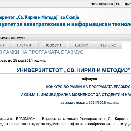
Нова страница
EN
Прис
грамата еразмус+
ЕИТ
НАСТАНИ
НОВОСТИ
I ЦИКЛУС
II ЦИКЛУС
О РАМКИ НА ПРОГРАМАТА ЕРАЗМУС+
ње: до 15 мај 2014 година
УНИВЕРЗИТЕТОТ „СВ. КИРИЛ И МЕТОДИЈ”
објавува
КОНКУРС ВО РАМКИ НА ПРОГРАМАТА ЕРАЗМУС
АКЦИЈА 1: ИНДИВИДУАЛНА МОБИЛНОСТ ЗА СТУДЕНТИ И НА
за академската 2014/2015 година
ограмата ЕРАЗМУС+ на Европската комисија, Универзитетот „Св. Кирил и 
уденти и наставен кадар за студиски престој на високообразовните институции