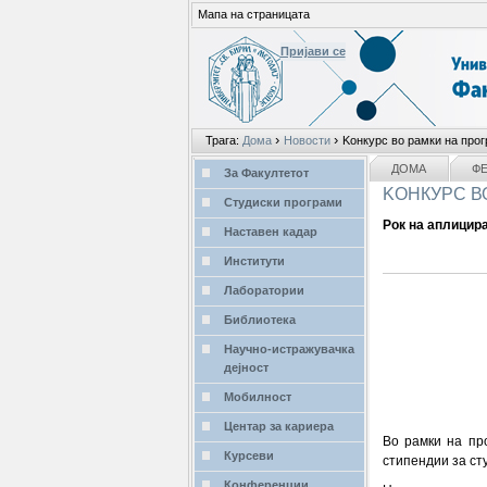
Мапа на страницата
Пријави се
Лични
›
›
Трага:
Дома
Новости
Kонкурс во рамки на про
алати
делови
NAVIGATION
ДОМА
Ф
За Факултетот
KОНКУРС В
Студиски програми
Рок на аплицира
Наставен кадар
Институти
Лаборатории
Библиотека
Научно-истражувачка
дејност
Мобилност
Центар за кариера
Во рамки на пр
Курсеви
стипендии за ст
Конференции