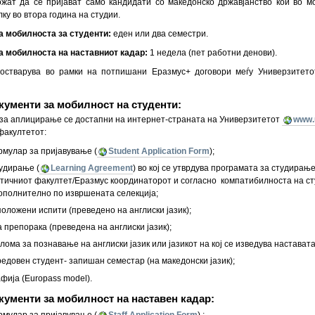
ожат да се пријават само кандидати со македонско државјанство кои во 
ку во втора година на студии.
 мобилноста за студенти:
еден или два семестри.
 мобилноста на наставниот кадар:
1 недела (пет работни денови).
остварува во рамки на потпишани Еразмус+ договори меѓу Универзитетот
кументи за мобилност на студенти:
за аплицирање се достапни на интернет-страната на Универзитетот
www.
факултетот:
мулар за пријавување (
Student Application Form
);
тудирање (
Learning Agreement
) во кој се утврдува програмата за студирањ
атичниот факултет/Еразмус координаторот и согласно компатибилноста на ст
ополнително по извршената селекција;
положени испити (преведено на англиски јазик);
 препорака (преведена на англиски јазик);
ома за познавање на англиски јазик или јазикот на кој се изведува настават
редовен студент- запишан семестар (на македонски јазик);
фија (Europass model).
ументи за мобилност на наставен кадар:
мулар за пријавување (
Staff Application Form
) ;