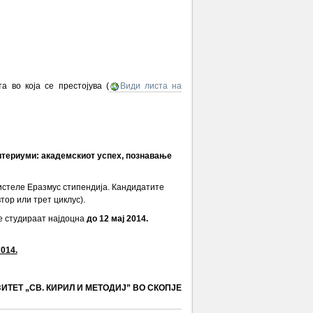
а во која се престојува (
Види листа на
итериуми: академскиот успех, познавање
истеле Еразмус стипендија. Кандидатите
тор или трет циклус).
е студираат најдоцна
до 12 мај 2014.
2014.
ИТЕТ „СВ. КИРИЛ И МЕТОДИЈ” ВО СКОПЈЕ