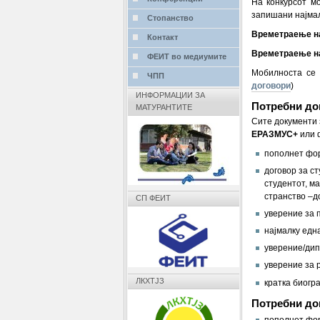
На конкурсот м
запишани најмал
Стопанство
Времетраење на
Контакт
Времетраење на
ФЕИТ во медиумите
Мобилноста се 
ЧПП
договори
)
ИНФОРМАЦИИ ЗА
Потребни до
МАТУРАНТИТЕ
Сите документи 
ЕРАЗМУС+
или 
пополнет фор
договор за с
студентот, м
странство –д
СП ФЕИТ
уверение за 
најмалку една
уверение/дипл
уверение за 
ЛКХТЈЗ
кратка биогра
Потребни док
пополнет фор