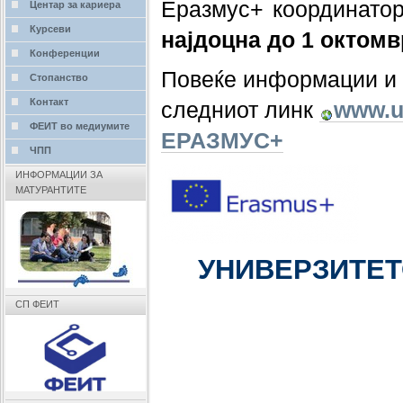
Еразмус+ координато
Центар за кариера
Курсеви
најдоцна
до
1 октомв
Конференции
Повеќе информации и 
Стопанство
Контакт
следниот линк
www.u
ФЕИТ во медиумите
ЕРАЗМУС+
ЧПП
ИНФОРМАЦИИ ЗА
МАТУРАНТИТЕ
УНИВЕРЗИТЕТ
СП ФЕИТ