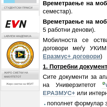
Времетраење на моби
СТУДЕНТСКИ ПРАКСИ
семестар).
Времетраење на моби
5 работни денови).
LABVIEW АКАДЕМИЈА
Мобилноста се оств
договори меѓу УКИМ
Еразмус+ договори
)
1. Потребни документ
ЖИРО СМЕТКИ НА
Сите документи за ап
ФАКУЛТЕТОТ
на Универзитетот
Жиро сметки на ФЕИТ
ЕРАЗМУС+
или интерн
пополнет формулар з