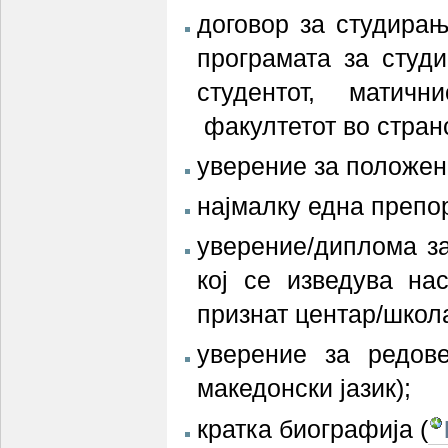
договор за студира
програмата за студ
студентот, матичн
факултетот во стран
уверение за положени
најмалку една препо
уверение/диплома за
кој се изведува на
признат центар/школа
уверение за редов
македонски јазик);
кратка биографија (