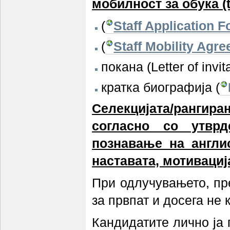
мобилност за обука
(
(
Staff Application 
(
Staff Mobility Agre
покана (Letter of inv
кратка биографија (
Селекцијата/рангира
согласно со утврд
познавање на англис
наставата, мотивациј
При одлучувањето, пр
за првпат и досега не
Кандидатите лично ја