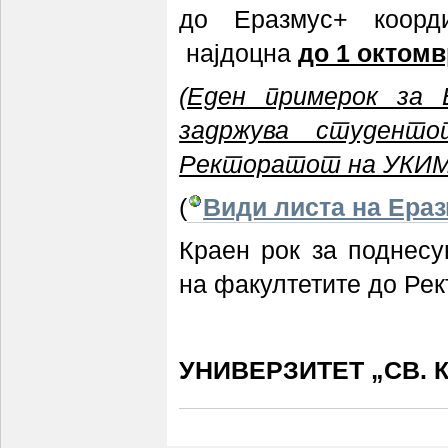
до Еразмус+ коорди
најдоцна
до 1 октомв
(Еден примерок за 
задржува студент
Ректоратот на УКИМ
(
Види листа на Ера
Краен рок за поднес
на факултетите до Рек
УНИВЕРЗИТЕТ „СВ. 