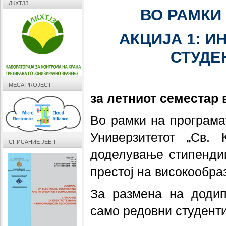
ЛКХТЈЗ
ВО РАМКИ
АКЦИЈА 1: 
СТУДЕ
MECA PROJECT
за летниот семестар 
Во рамки на програма
Универзитетот „Св.
СПИСАНИЕ JEEIT
доделување стипендии
престој на високообра
За размена на додип
само редовни студенти