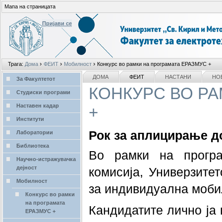
Мапа на страницата
Пријави се
Лични
›
›
›
Трага:
Дома
ФЕИТ
Мобилност
Конкурс во рамки на програмата ЕРАЗМУС +
алати
делови
NAVIGATION
ДОМА
ФЕИТ
НАСТАНИ
НО
За Факултетот
КОНКУРС ВО РА
Студиски програми
Наставен кадар
+
Институти
Рок за аплицирање до
Лаборатории
Библиотека
Во рамки на прогр
Научно-истражувачка
дејност
комисија, Универзитет
Мобилност
за индивидуална мобил
Конкурс во рамки
на програмата
Кандидатите лично ја 
ЕРАЗМУС +